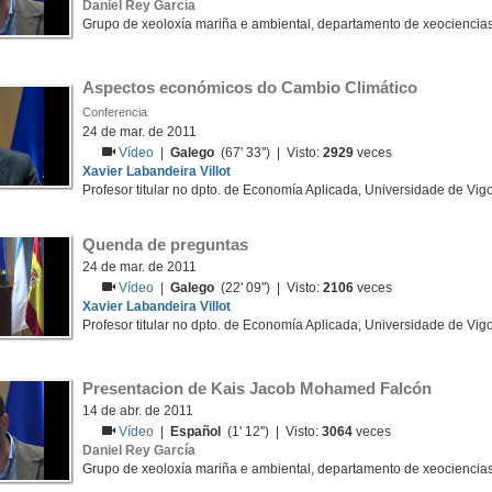
Daniel Rey García
Grupo de xeoloxía mariña e ambiental, departamento de xeociencia
Aspectos económicos do Cambio Climático
Conferencia
24 de mar. de 2011
Vídeo
|
Galego
(67' 33'') | Visto:
2929
veces
Xavier Labandeira Villot
Profesor titular no dpto. de Economía Aplicada, Universidade de Vig
Quenda de preguntas
24 de mar. de 2011
Vídeo
|
Galego
(22' 09'') | Visto:
2106
veces
Xavier Labandeira Villot
Profesor titular no dpto. de Economía Aplicada, Universidade de Vig
Presentacion de Kais Jacob Mohamed Falcón
14 de abr. de 2011
Vídeo
|
Español
(1' 12'') | Visto:
3064
veces
Daniel Rey García
Grupo de xeoloxía mariña e ambiental, departamento de xeociencia