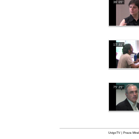
36' 05''
17' 31''
75' 25''
UvigoTV | Praza Miral