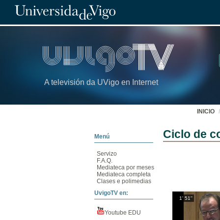
A televisión da UVigo en Internet
INICIO
Ciclo de c
Menú
Servizo
F.A.Q.
Mediateca por meses
Mediateca completa
Clases e polimedias
UvigoTV en:
1' 51''
Youtube EDU