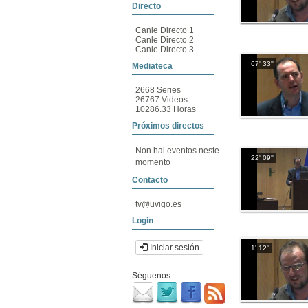
Directo
Canle Directo 1
Canle Directo 2
Canle Directo 3
67' 33''
Mediateca
2668 Series
26767 Videos
10286.33 Horas
Próximos directos
Non hai eventos neste
22' 09''
momento
Contacto
tv@uvigo.es
Login
Iniciar sesión
1' 12''
Séguenos: