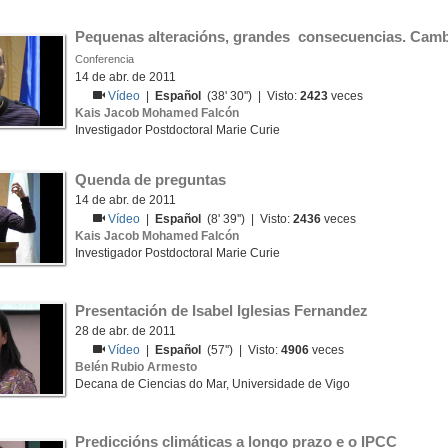
Pequenas alteracións, grandes  consecuencias. Cambi
Conferencia
14 de abr. de 2011
Vídeo
|
Español
(38' 30'') | Visto:
2423
veces
Kais Jacob Mohamed Falcón
Investigador Postdoctoral Marie Curie
Quenda de preguntas
14 de abr. de 2011
Vídeo
|
Español
(8' 39'') | Visto:
2436
veces
Kais Jacob Mohamed Falcón
Investigador Postdoctoral Marie Curie
Presentación de Isabel Iglesias Fernandez
28 de abr. de 2011
Vídeo
|
Español
(57'') | Visto:
4906
veces
Belén Rubio Armesto
Decana de Ciencias do Mar, Universidade de Vigo
Prediccións climáticas a longo prazo e o IPCC