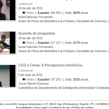
Conferencia
28 de abr. de 2011
Vídeo
|
Español
(36' 05'') | Visto:
2878
veces
Isabel Iglesias Fernandez
Grupo de Física da Atmósfera e do Océano, Facultade de Ciencias, 
Quenda de preguntas
28 de abr. de 2011
Vídeo
|
Español
(17' 31'') | Visto:
2775
veces
Isabel Iglesias Fernandez
Grupo de Física da Atmósfera e do Océano, Facultade de Ciencias, 
CO2 e Clima: A Perspectiva Xeolóxica
Conferencia
5 de maio de 2011
Vídeo
|
Español
(75' 25'') | Visto:
3333
veces
Javier Martín Chivelet
Catedrático do Departamento de Estratigrafía Universidad Complut
les. Local A3A | Campus Universitario | C.P. 36310 Vigo (Pontevedra) | España | Tlf: +34 98681
Accesibilidade
|
Aviso Legal
|
Condicións de uso
|
Política de cookies