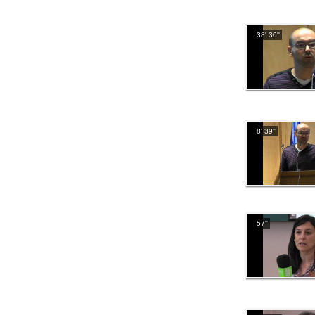
38' 30''
8' 39''
57''