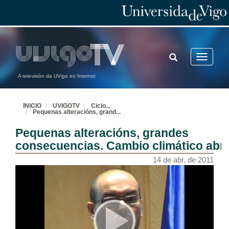
TOGGLE
Toggle
SEARCH
navigatio
A televisión da UVigo en Internet
INICIO
UVIGOTV
Ciclo
...
Pequenas alteracións, grand
...
Pequenas alteracións, grandes
consecuencias. Cambio climático abr
14 de abr. de 2011