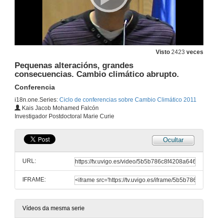
Visto
2423
veces
Presentación de Xavier Labandeira Villot
Pequenas alteracións, grandes
consecuencias. Cambio climático abrupto.
24 de mar. de 2011
Conferencia
i18n.one.Series:
Ciclo de conferencias sobre Cambio Climático 2011
Aspectos económicos do Cambio Climático
Kais Jacob Mohamed Falcón
Conferencia
Investigador Postdoctoral Marie Curie
24 de mar. de 2011
Ocultar
Quenda de preguntas
URL:
24 de mar. de 2011
IFRAME:
Presentacion de Kais Jacob Mohamed Falcón
14 de abr. de 2011
Vídeos da mesma serie