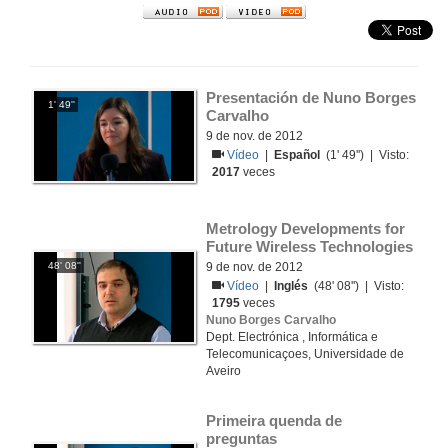
Presentación de Nuno Borges 
1' 49''
Carvalho
9 de nov. de 2012
Vídeo
|
Español
(1' 49'') | Visto:
2017
veces
Metrology Developments for 
Future Wireless Technologies
48' 08''
9 de nov. de 2012
Vídeo
|
Inglés
(48' 08'') | Visto:
1795
veces
Nuno Borges Carvalho
Dept. Electrónica , Informática e
Telecomunicaçoes, Universidade de
Aveiro
Primeira quenda de 
preguntas