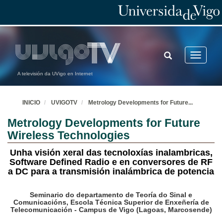
TOGGLE
Toggle
SEARCH
navigatio
A televisión da UVigo en Internet
INICIO
UVIGOTV
Metrology Developments for Future
...
Metrology Developments for Future
Wireless Technologies
Unha visión xeral das tecnoloxías inalambricas,
Software Defined Radio e en conversores de RF
a DC para a transmisión inalámbrica de potencia
Seminario do departamento de Teoría do Sinal e
Comunicacións, Escola Técnica Superior de Enxeñería de
Telecomunicación - Campus de Vigo (Lagoas, Marcosende)