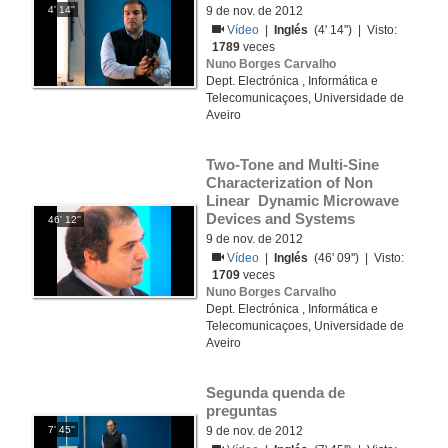
4' 14''
9 de nov. de 2012
Vídeo
|
Inglés
(4' 14'') | Visto:
1789
veces
Nuno Borges Carvalho
Dept. Electrónica , Informática e
Telecomunicaçoes, Universidade de
Aveiro
Two-Tone and Multi-Sine 
Characterization of Non 
Linear  Dynamic Microwave 
Devices and Systems
46' 12''
9 de nov. de 2012
Vídeo
|
Inglés
(46' 09'') | Visto:
1709
veces
Nuno Borges Carvalho
Dept. Electrónica , Informática e
Telecomunicaçoes, Universidade de
Aveiro
Segunda quenda de 
preguntas
7' 45''
9 de nov. de 2012