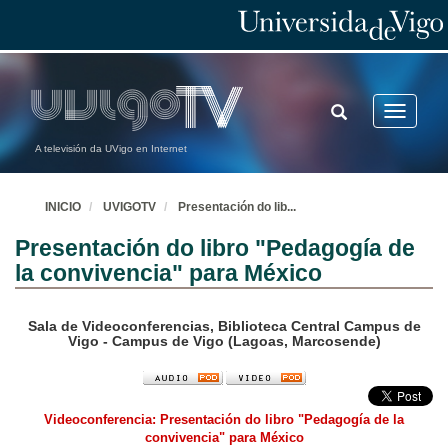
TOGGLE
Toggle
SEARCH
navigatio
A televisión da UVigo en Internet
INICIO
UVIGOTV
Presentación do lib
...
Presentación do libro "Pedagogía de
la convivencia" para México
Sala de Videoconferencias, Biblioteca Central Campus de
Vigo - Campus de Vigo (Lagoas, Marcosende)
Videoconferencia: Presentación do libro "Pedagogía de la
convivencia" para México