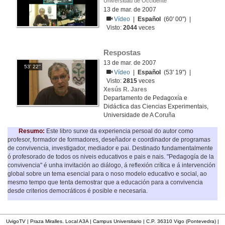
Universidad de Occidente
13 de mar. de 2007
Vídeo
|
Español
(60' 00'') |
Visto:
2044
veces
Respostas
13 de mar. de 2007
53' 22''
Vídeo
|
Español
(53' 19'') |
Visto:
2815
veces
Xesús R. Jares
Departamento de Pedagoxía e
Didáctica das Ciencias Experimentais,
Universidade de A Coruña
Resumo:
Este libro surxe da experiencia persoal do autor como
profesor, formador de formadores, deseñador e coordinador de programas
de convivencia, investigador, mediador e pai. Destinado fundamentalmente
ó profesorado de todos os niveis educativos e pais e nais. "Pedagogía de la
convivencia" é unha invitación ao diálogo, á reflexión crítica e á intervención
global sobre un tema esencial para o noso modelo educativo e social, ao
mesmo tempo que tenta demostrar que a educación para a convivencia
desde criterios democráticos é posible e necesaria.
UvigoTV | Praza Miralles. Local A3A | Campus Universitario | C.P. 36310 Vigo (Pontevedra) |