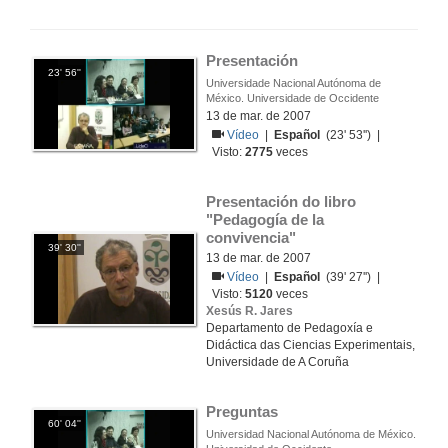
Presentación
23' 56''
Universidade Nacional Autónoma de
México. Universidade de Occidente
13 de mar. de 2007
Vídeo
|
Español
(23' 53'') |
Visto:
2775
veces
Presentación do libro 
"Pedagogía de la 
convivencia"
39' 30''
13 de mar. de 2007
Vídeo
|
Español
(39' 27'') |
Visto:
5120
veces
Xesús R. Jares
Departamento de Pedagoxía e
Didáctica das Ciencias Experimentais,
Universidade de A Coruña
Preguntas
60' 04''
Universidad Nacional Autónoma de México.