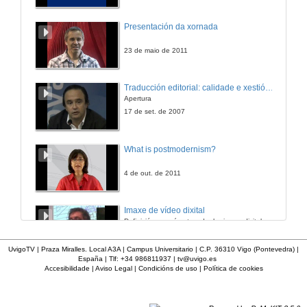
Presentación da xornada
23 de maio de 2011
Traducción editorial: calidade e xestión de proxectos
Apertura
17 de set. de 2007
What is postmodernism?
4 de out. de 2011
Imaxe de vídeo dixital
Definición e parámetros dunha imaxe dixital. Resolución e Aspecto. Profundidade da cor. Compresión. Frame por segundo. Entrelazado. Campos, cadros
7 de nov. de 2005
UvigoTV | Praza Miralles. Local A3A | Campus Universitario | C.P. 36310 Vigo (Pontevedra) |
España | Tlf: +34 986811937 |
tv@uvigo.es
Accesibilidade
|
Aviso Legal
|
Condicións de uso
|
Política de cookies
Inauguración
8 de maio de 2010