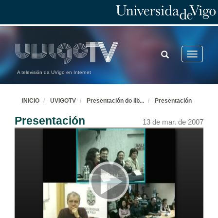
TOGGLE
Toggle
SEARCH
navigatio
A televisión da UVigo en Internet
INICIO
UVIGOTV
Presentación do lib
...
Presentación
Presentación
13 de mar. de 2007