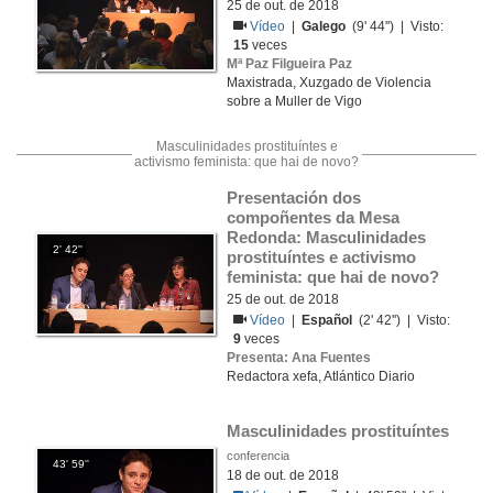
25 de out. de 2018
Vídeo
|
Galego
(9' 44'') | Visto:
15
veces
Mª Paz Filgueira Paz
Maxistrada, Xuzgado de Violencia
sobre a Muller de Vigo
Masculinidades prostituíntes e
activismo feminista: que hai de novo?
Presentación dos 
compoñentes da Mesa 
Redonda: Masculinidades 
2' 42''
prostituíntes e activismo 
feminista: que hai de novo?
25 de out. de 2018
Vídeo
|
Español
(2' 42'') | Visto:
9
veces
Presenta: Ana Fuentes
Redactora xefa, Atlántico Diario
Masculinidades prostituíntes
conferencia
43' 59''
18 de out. de 2018