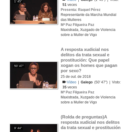
1' 45''
51
veces
Presenta: Raquel Pérez
Representante da Marcha Mundial
das Mulleres
Mª Paz Filgueira Paz
Maxistrada, Xuzgado de Violencia
sobre a Muller de Vigo
A resposta xudicial nos 
delitos da trata sexual e 
prostitución: Que papel 
xogan os homes que pagan 
50' 47''
por sexo?
25 de out. de 2018
Vídeo
|
Galego
(50' 47'') | Visto:
35
veces
Mª Paz Filgueira Paz
Maxistrada, Xuzgado de Violencia
sobre a Muller de Vigo
(Rolda de preguntas)A 
resposta xudicial nos delitos 
da trata sexual e prostitución
9' 44''