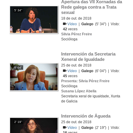
Apertura das VII Xornadas da 
Rede galega contra a Trata 
5' 34''
sexual
18 de out. de 2018
Vídeo
|
Galego
(5' 34'') | Visto:
42
veces
Silvia Pérez Freire
Socióloga
Intervención da Secretaria 
Xeneral de Igualdade
25 de out. de 2018
6' 04''
Vídeo
|
Galego
(6' 04'') | Visto:
45
veces
Presenta: Silvia Pérez Freire
Socióloga
Susana López Abella
Secretaria xeral de igualdade, Xunta
de Galicia
Intervención de Águeda
25 de out. de 2018
2' 19''
Vídeo
|
Galego
(2' 19'') | Visto:
16
veces