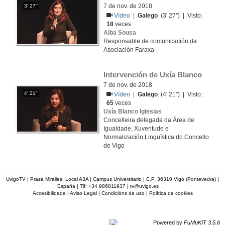
7 de nov. de 2018
3' 27''
Vídeo
|
Galego
(3' 27'') | Visto:
18
veces
Alba Sousa
Responsable de comunicación da
Asociación Faraxa
Intervención de Uxía Blanco
7 de nov. de 2018
4' 21''
Vídeo
|
Galego
(4' 21'') | Visto:
65
veces
Uxía Blanco Iglesias
Concelleira delegada da Área de
Igualdade, Xuventude e
Normalización Lingüística do Concello
de Vigo
UvigoTV | Praza Miralles. Local A3A | Campus Universitario | C.P. 36310 Vigo (Pontevedra) |
España | Tlf: +34 986811937 |
tv@uvigo.es
Accesibilidade
|
Aviso Legal
|
Condicións de uso
|
Política de cookies
Powered by
PuMuKIT 3.5.6