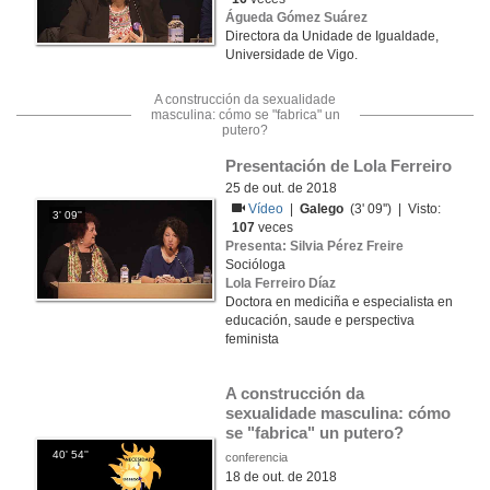
Águeda Gómez Suárez
Directora da Unidade de Igualdade,
Universidade de Vigo.
A construcción da sexualidade
masculina: cómo se "fabrica" un
putero?
Presentación de Lola Ferreiro
25 de out. de 2018
Vídeo
|
Galego
(3' 09'') | Visto:
3' 09''
107
veces
Presenta: Silvia Pérez Freire
Socióloga
Lola Ferreiro Díaz
Doctora en mediciña e especialista en
educación, saude e perspectiva
feminista
A construcción da 
sexualidade masculina: cómo 
se "fabrica" un putero?
40' 54''
conferencia
18 de out. de 2018