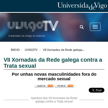
TOGGLE
Toggle
SEARCH
navigatio
A televisión da UVigo en Internet
INICIO
UVIGOTV
VII Xornadas da Rede galega
...
VII Xornadas da Rede galega contra a
Trata sexual
Por unhas novas masculinidades fora do
mercado sexual
Apertura das VII Xornadas da Rede
galega contra a Trata sexual