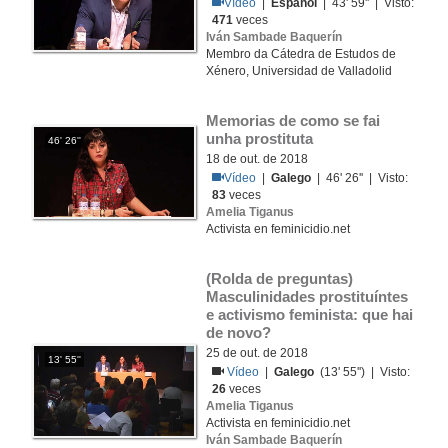
Vídeo
|
Español
| 43' 59'' | Visto:
471
veces
Iván Sambade Baquerín
Membro da Cátedra de Estudos de
Xénero, Universidad de Valladolid
Memorias de como se fai 
unha prostituta
46' 26''
18 de out. de 2018
Vídeo
|
Galego
| 46' 26'' | Visto:
83
veces
Amelia Tiganus
Activista en feminicidio.net
(Rolda de preguntas) 
Masculinidades prostituíntes 
e activismo feminista: que hai 
de novo?
25 de out. de 2018
13' 55''
Vídeo
|
Galego
(13' 55'') | Visto:
26
veces
Amelia Tiganus
Activista en feminicidio.net
Iván Sambade Baquerín