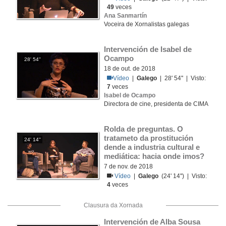
49
veces
Ana Sanmartín
Voceira de Xornalistas galegas
Intervención de Isabel de 
Ocampo
28' 54''
18 de out. de 2018
Vídeo
|
Galego
| 28' 54'' | Visto:
7
veces
Isabel de Ocampo
Directora de cine, presidenta de CIMA
Rolda de preguntas. O 
tratameto da prostitución 
24' 14''
dende a industria cultural e 
mediática: hacia onde imos?
7 de nov. de 2018
Vídeo
|
Galego
(24' 14'') | Visto:
4
veces
Clausura da Xornada
Intervención de Alba Sousa