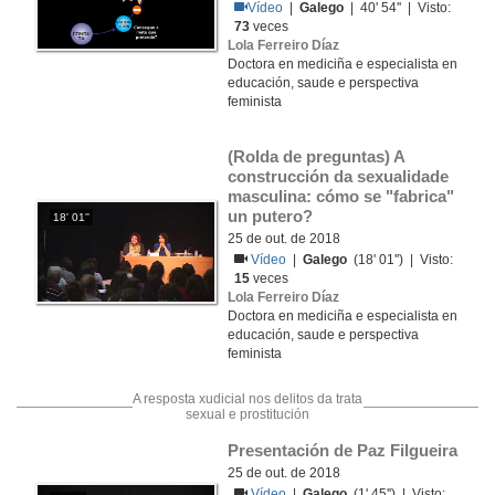
Vídeo
|
Galego
| 40' 54'' | Visto:
73
veces
Lola Ferreiro Díaz
Doctora en mediciña e especialista en
educación, saude e perspectiva
feminista
(Rolda de preguntas) A 
construcción da sexualidade 
masculina: cómo se "fabrica" 
un putero?
18' 01''
25 de out. de 2018
Vídeo
|
Galego
(18' 01'') | Visto:
15
veces
Lola Ferreiro Díaz
Doctora en mediciña e especialista en
educación, saude e perspectiva
feminista
A resposta xudicial nos delitos da trata
sexual e prostitución
Presentación de Paz Filgueira
25 de out. de 2018
Vídeo
|
Galego
(1' 45'') | Visto: