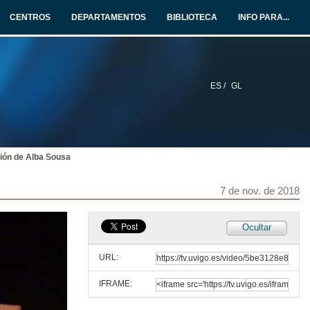
CENTROS
DEPARTAMENTOS
BIBLIOTECA
INFO PARA...
25 de out. de 2018
Masculinidades prostituíntes
conferencia
18 de out. de 2018
ES /
GL
Memorias de como se fai unha prostituta
18 de out. de 2018
ión de Alba Sousa
(Rolda de preguntas) Masculinidades prostituíntes e activismo feminista: que hai de novo?
7 de nov. de 2018
25 de out. de 2018
Ocultar
Presentación de Isabel de Ocampo e Ana Sanmartín
URL:
7 de nov. de 2018
IFRAME:
Intervención de Ana Sanmartín