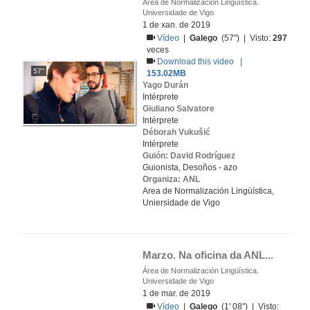
Área de Normalización Lingüística.
Universidade de Vigo
1 de xan. de 2019
Vídeo
|
Galego
(57'') | Visto:
297
veces
Download this video |
57''
153.02MB
Yago Durán
Intérprete
Giuliano Salvatore
Intérprete
Déborah Vukušić
Intérprete
Guión: David Rodríguez
Guionista, Desoños - azo
Organiza: ANL
Area de Normalización Lingüística,
Uniersidade de Vigo
Marzo. Na oficina da ANL...
Área de Normalización Lingüística.
Universidade de Vigo
1 de mar. de 2019
Vídeo
|
Galego
(1' 08'') | Visto: