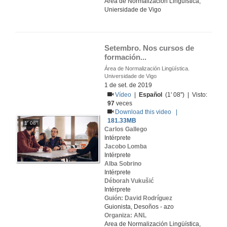
Area de Normalización Lingüística,
Uniersidade de Vigo
Setembro. Nos cursos de 
formación...
Área de Normalización Lingüística.
Universidade de Vigo
1 de set. de 2019
Vídeo
|
Español
(1' 08'') | Visto:
97
veces
Download this video |
181.33MB
1' 08''
Carlos Gallego
Intérprete
Jacobo Lomba
Intérprete
Alba Sobrino
Intérprete
Déborah Vukušić
Intérprete
Guión: David Rodríguez
Guionista, Desoños - azo
Organiza: ANL
Area de Normalización Lingüística,