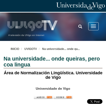
TOGGLE
Toggle
SEARCH
navigatio
A televisión da UVigo en Internet
INICIO
UVIGOTV
Na universidade... onde qu
...
Na universidade... onde queiras, pero
coa lingua
Área de Normalización Lingüística. Universidade
de Vigo
Universidade de Vigo