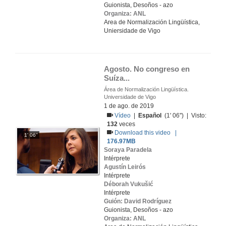
Guionista, Desoños - azo
Organiza: ANL
Area de Normalización Lingüística,
Uniersidade de Vigo
Agosto. No congreso en 
Suíza...
Área de Normalización Lingüística.
Universidade de Vigo
1 de ago. de 2019
Vídeo
|
Español
(1' 06'') | Visto:
132
veces
Download this video |
1' 06''
176.97MB
Soraya Paradela
Intérprete
Agustín Leirós
Intérprete
Déborah Vukušić
Intérprete
Guión: David Rodríguez
Guionista, Desoños - azo
Organiza: ANL