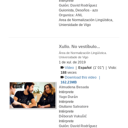
Intérprete
Guión: David Rodríguez
Guionista, Desoños - azo
Organiza: ANL
Area de Normalización Lingüística,
Uniersidade de Vigo
Xullo. No vestíbulo...
Área de Normalización Lingüística.
Universidade de Vigo
1 de xul. de 2019
Vídeo
|
Español
(1' 01'') | Visto:
188
veces
Download this video |
162.23MB
1' 01''
Almudena Besada
Intérprete
Yago Durán
Intérprete
Giuliano Salvatore
Intérprete
Déborah Vukušić
Intérprete
Guión: David Rodríguez