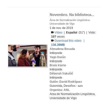
Novembro. Na biblioteca...
Área de Normalización Lingüística.
Universidade de Vigo
1 de nov. de 2019
Vídeo
|
Español
(51'') | Visto:
107
veces
Download this video |
136.39MB
51''
Almudena Besada
Intérprete
Yago Durán
Intérprete
Brais Iriarte
Intérprete
Déborah Vukušić
Intérprete
Guión: David Rodríguez
Guionista, Desoños - azo
Organiza: ANL
Area de Normalización Lingüística,
Uniersidade de Vigo