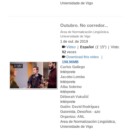
Uniersidade de Vigo
Outubro. No corredor...
Área de Normalización Lingüística.
Universidade de Vigo
1 de out. de 2019
Vídeo
|
Español
(1' 15'') | Visto:
92
veces
Download this video |
198.96MB
1' 15''
Carlos Gallego
Intérprete
Jacobo Lomba
Intérprete
Alba Sobrino
Intérprete
Déborah Vukušić
Intérprete
Guión: David Rodríguez
Guionista, Desoños - azo
Organiza: ANL
Area de Normalización Lingüística,
Uniersidade de Vigo