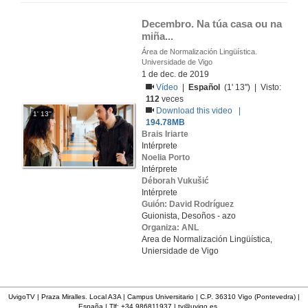
Decembro. Na túa casa ou na 
miña...
Área de Normalización Lingüística.
Universidade de Vigo
1 de dec. de 2019
Vídeo
|
Español
(1' 13'') | Visto:
112
veces
Download this video |
1' 13''
194.78MB
Brais Iriarte
Intérprete
Noelia Porto
Intérprete
Déborah Vukušić
Intérprete
Guión: David Rodríguez
Guionista, Desoños - azo
Organiza: ANL
Area de Normalización Lingüística,
Uniersidade de Vigo
UvigoTV | Praza Miralles. Local A3A | Campus Universitario | C.P. 36310 Vigo (Pontevedra) |
España | Tlf: +34 986811937 |
tv@uvigo.es