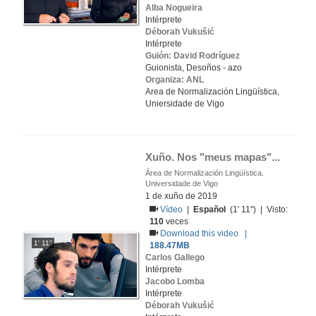
Alba Nogueira
Intérprete
Déborah Vukušić
Intérprete
Guión: David Rodríguez
Guionista, Desoños - azo
Organiza: ANL
Area de Normalización Lingüística,
Uniersidade de Vigo
Xuño. Nos "meus mapas"...
Área de Normalización Lingüística.
Universidade de Vigo
1 de xuño de 2019
Vídeo
|
Español
(1' 11'') | Visto:
110
veces
Download this video |
1' 11''
188.47MB
Carlos Gallego
Intérprete
Jacobo Lomba
Intérprete
Déborah Vukušić