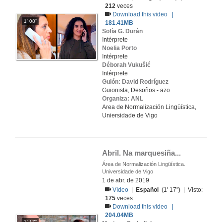
212
veces
Download this video |
1' 08''
181.41MB
Sofía G. Durán
Intérprete
Noelia Porto
Intérprete
Déborah Vukušić
Intérprete
Guión: David Rodríguez
Guionista, Desoños - azo
Organiza: ANL
Area de Normalización Lingüística,
Uniersidade de Vigo
Abril. Na marquesiña...
Área de Normalización Lingüística.
Universidade de Vigo
1 de abr. de 2019
Vídeo
|
Español
(1' 17'') | Visto:
175
veces
Download this video |
204.04MB
1' 17''