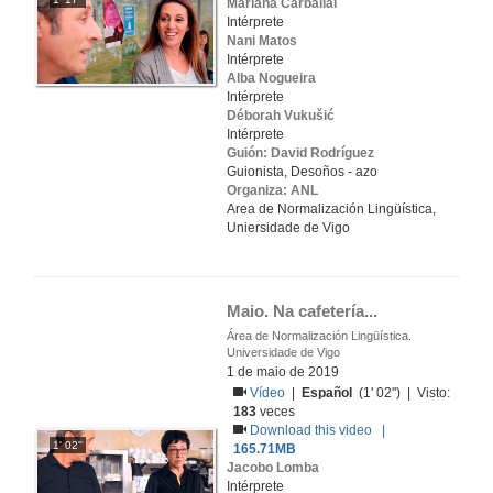
Mariana Carballal
Intérprete
Nani Matos
Intérprete
Alba Nogueira
Intérprete
Déborah Vukušić
Intérprete
Guión: David Rodríguez
Guionista, Desoños - azo
Organiza: ANL
Area de Normalización Lingüística,
Uniersidade de Vigo
Maio. Na cafetería...
Área de Normalización Lingüística.
Universidade de Vigo
1 de maio de 2019
Vídeo
|
Español
(1' 02'') | Visto:
183
veces
Download this video |
1' 02''
165.71MB
Jacobo Lomba
Intérprete