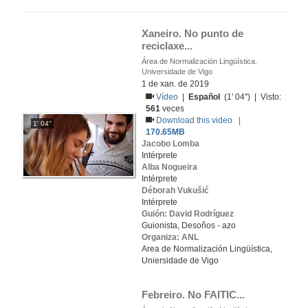
Xaneiro. No punto de 
reciclaxe...
Área de Normalización Lingüística.
Universidade de Vigo
1 de xan. de 2019
Vídeo
|
Español
(1' 04'') | Visto:
561
veces
Download this video |
1' 04''
170.65MB
Jacobo Lomba
Intérprete
Alba Nogueira
Intérprete
Déborah Vukušić
Intérprete
Guión: David Rodríguez
Guionista, Desoños - azo
Organiza: ANL
Area de Normalización Lingüística,
Uniersidade de Vigo
Febreiro. No FAITIC...