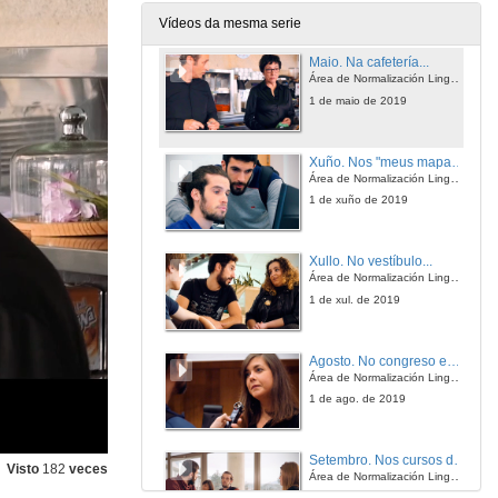
1 de abr. de 2019
Vídeos da mesma serie
Maio. Na cafetería...
Área de Normalización Lingüística. Universidade de Vigo
1 de maio de 2019
Xuño. Nos "meus mapas"...
Área de Normalización Lingüística. Universidade de Vigo
1 de xuño de 2019
Xullo. No vestíbulo...
Área de Normalización Lingüística. Universidade de Vigo
1 de xul. de 2019
Agosto. No congreso en Suíza...
Área de Normalización Lingüística. Universidade de Vigo
1 de ago. de 2019
Setembro. Nos cursos de formación...
Visto
182
veces
Área de Normalización Lingüística. Universidade de Vigo