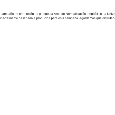
a campaña de promoción do galego da Área de Normalización Lingüística da Univ
 especialmente deseñada e producida para esta campaña. Agardamos que disfruted