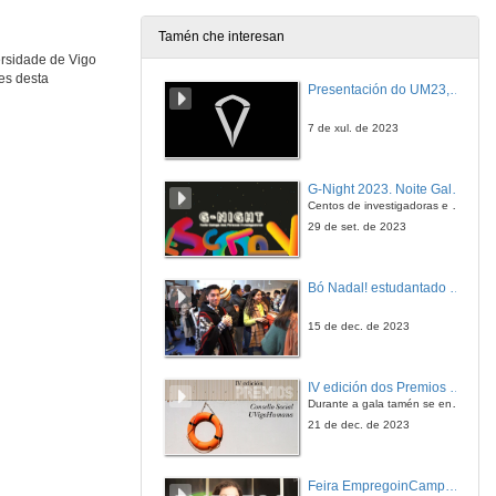
1 de set. de 2019
Tamén che interesan
ersidade de Vigo
Outubro. No corredor...
Área de Normalización Lingüística. Universidade de Vigo
es desta
Presentación do UM23, o novo monopraza de UVigo Motorsport
1 de out. de 2019
7 de xul. de 2023
Novembro. Na biblioteca...
Área de Normalización Lingüística. Universidade de Vigo
G-Night 2023. Noite Galega das Persoas Investigadoras. Conciencias creativas
1 de nov. de 2019
Centos de investigadoras e investigadores, decenas de actividades e sete cidades
29 de set. de 2023
Decembro. Na túa casa ou na miña...
Área de Normalización Lingüística. Universidade de Vigo
Bó Nadal! estudantado internacional da Universidade de Vigo
1 de dec. de 2019
15 de dec. de 2023
IV edición dos Premios Consello Social UVigo Humana
Durante a gala tamén se entregaron os galardóns aos mellores TFG e TFM en materia de Axenda 2030
21 de dec. de 2023
Feira EmpregoinCampus Vigo 2024