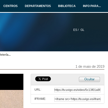
CENTROS
DEPARTAMENTOS
BIBLIOTECA
INFO PARA...
ES /
GL
Xaneiro. No punto de reciclaxe...
Área de Normalización Lingüística. Universidade de Vigo
1 de xan. de 2019
etería...
Febreiro. No FAITIC...
Área de Normalización Lingüística. Universidade de Vigo
1 de xan. de 2019
1 de maio de 2019
Marzo. Na oficina da ANL...
Ocultar
Área de Normalización Lingüística. Universidade de Vigo
1 de mar. de 2019
URL:
IFRAME:
Abril. Na marquesiña...
Área de Normalización Lingüística. Universidade de Vigo