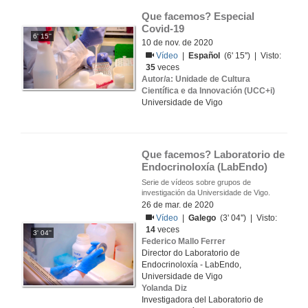
Que facemos? Especial 
Covid-19
6' 15''
10 de nov. de 2020
Vídeo
|
Español
(6' 15'') | Visto:
35
veces
Autor/a: Unidade de Cultura
Científica e da Innovación (UCC+i)
Universidade de Vigo
Que facemos? Laboratorio de 
Endocrinoloxía (LabEndo)
Serie de vídeos sobre grupos de
investigación da Universidade de Vigo.
26 de mar. de 2020
Vídeo
|
Galego
(3' 04'') | Visto:
14
veces
3' 04''
Federico Mallo Ferrer
Director do Laboratorio de
Endocrinoloxía - LabEndo,
Universidade de Vigo
Yolanda Diz
Investigadora del Laboratorio de