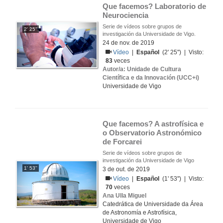
Que facemos? Laboratorio de 
Neurociencia
Serie de vídeos sobre grupos de
2' 25''
investigación da Universidade de Vigo.
24 de nov. de 2019
Vídeo
|
Español
(2' 25'') | Visto:
83
veces
Autor/a: Unidade de Cultura
Científica e da Innovación (UCC+i)
Universidade de Vigo
Que facemos? A astrofísica e 
o Observatorio Astronómico 
de Forcarei
Serie de vídeos sobre grupos de
investigación da Universidade de Vigo
1' 53''
3 de out. de 2019
Vídeo
|
Español
(1' 53'') | Visto:
70
veces
Ana Ulla Miguel
Catedrática de Universidade da Área
de Astronomía e Astrofísica,
Universidade de Vigo