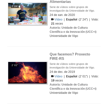
Alimentarias
2' 24''
Serie de vídeos sobre grupos de
investigación da Universidade de Vigo.
24 de xan. de 2020
Vídeo
|
Español
(2' 24'') | Visto:
21
veces
Autor/a: Unidade de Cultura
Científica e da Innovación (UCC+i)
Universidade de Vigo
Que facemos? Proxecto 
FIRE-RS
Serie de vídeos sobre grupos de
2' 01''
investigación da Universidade de Vigo.
24 de dec. de 2019
Vídeo
|
Español
(2' 01'') | Visto:
19
veces
Autor/a: Unidade de Cultura
Científica e da Innovación (UCC+i)
Universidade de Vigo