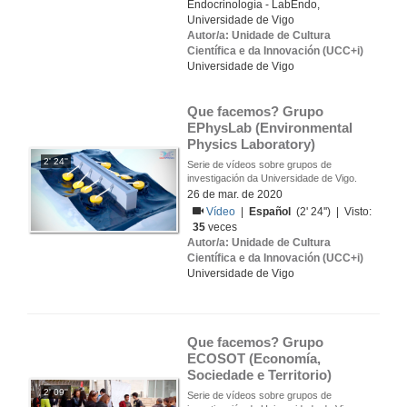
Endocrinología - LabEndo,
Universidade de Vigo
Autor/a: Unidade de Cultura
Científica e da Innovación (UCC+i)
Universidade de Vigo
Que facemos? Grupo 
EPhysLab (Environmental 
Physics Laboratory)
2' 24''
Serie de vídeos sobre grupos de
investigación da Universidade de Vigo.
26 de mar. de 2020
Vídeo
|
Español
(2' 24'') | Visto:
35
veces
Autor/a: Unidade de Cultura
Científica e da Innovación (UCC+i)
Universidade de Vigo
Que facemos? Grupo 
ECOSOT (Economía, 
Sociedade e Territorio)
2' 09''
Serie de vídeos sobre grupos de