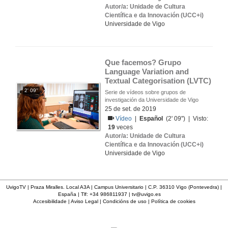
Autor/a: Unidade de Cultura
Científica e da Innovación (UCC+i)
Universidade de Vigo
Que facemos? Grupo 
Language Variation and 
Textual Categorisation (LVTC)
2' 09''
Serie de vídeos sobre grupos de
investigación da Universidade de Vigo
25 de set. de 2019
Vídeo
|
Español
(2' 09'') | Visto:
19
veces
Autor/a: Unidade de Cultura
Científica e da Innovación (UCC+i)
Universidade de Vigo
UvigoTV | Praza Miralles. Local A3A | Campus Universitario | C.P. 36310 Vigo (Pontevedra) |
España | Tlf: +34 986811937 |
tv@uvigo.es
Accesibilidade
|
Aviso Legal
|
Condicións de uso
|
Política de cookies