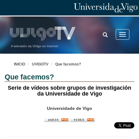
TOGGLE
Toggle
SEARCH
navigatio
A televisión da UVigo en Internet
INICIO
UVIGOTV
Que facemos?
Que facemos?
Serie de vídeos sobre grupos de investigación
da Universidade de Vigo
Universidade de Vigo