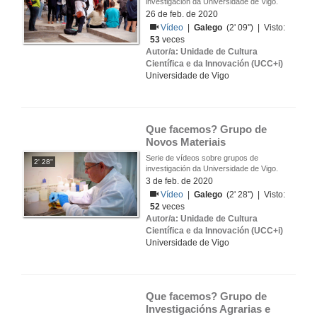
investigación da Universidade de Vigo.
26 de feb. de 2020
Vídeo
|
Galego
(2' 09'') | Visto:
53
veces
Autor/a: Unidade de Cultura
Científica e da Innovación (UCC+i)
Universidade de Vigo
Que facemos? Grupo de 
Novos Materiais
Serie de vídeos sobre grupos de
2' 28''
investigación da Universidade de Vigo.
3 de feb. de 2020
Vídeo
|
Galego
(2' 28'') | Visto:
52
veces
Autor/a: Unidade de Cultura
Científica e da Innovación (UCC+i)
Universidade de Vigo
Que facemos? Grupo de 
Investigacións Agrarias e 