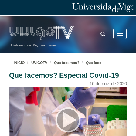
TOGGLE
Toggle
SEARCH
navigatio
A televisión da UVigo en Internet
INICIO
UVIGOTV
Que facemos?
Que face
Que facemos? Especial Covid-19
10 de nov. de 2020