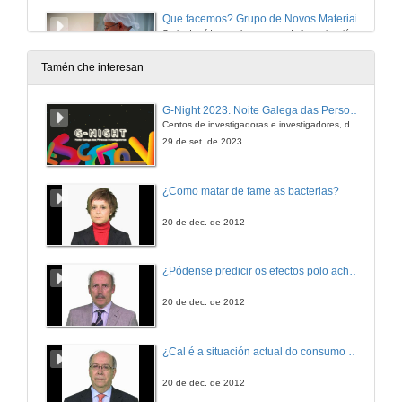
Que facemos? Grupo de Novos Materiais
Serie de vídeos sobre grupos de investigación da Universidade de Vigo.
3 de feb. de 2020
Tamén che interesan
Que facemos? Grupo de Investigacións Agrarias e Alimentarias
G-Night 2023. Noite Galega das Persoas Investigadoras. Conciencias creativas
Serie de vídeos sobre grupos de investigación da Universidade de Vigo.
Centos de investigadoras e investigadores, decenas de actividades e sete cidades
24 de xan. de 2020
29 de set. de 2023
Que facemos? Proxecto FIRE-RS
¿Como matar de fame as bacterias?
Serie de vídeos sobre grupos de investigación da Universidade de Vigo.
24 de dec. de 2019
20 de dec. de 2012
Que facemos? Laboratorio de Neurociencia
¿Pódense predicir os efectos polo achegamento á Terra dos asteroides?
Serie de vídeos sobre grupos de investigación da Universidade de Vigo.
24 de nov. de 2019
20 de dec. de 2012
Que facemos? A astrofísica e o Observatorio Astronómico de Forcarei
¿Cal é a situación actual do consumo cinematográfico?
Serie de vídeos sobre grupos de investigación da Universidade de Vigo
3 de out. de 2019
20 de dec. de 2012