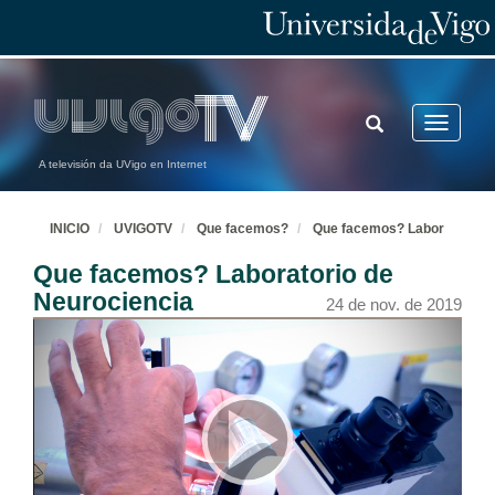
TOGGLE
Toggle
SEARCH
navigatio
A televisión da UVigo en Internet
INICIO
UVIGOTV
Que facemos?
Que facemos? Labor
Que facemos? Laboratorio de
Neurociencia
24 de nov. de 2019