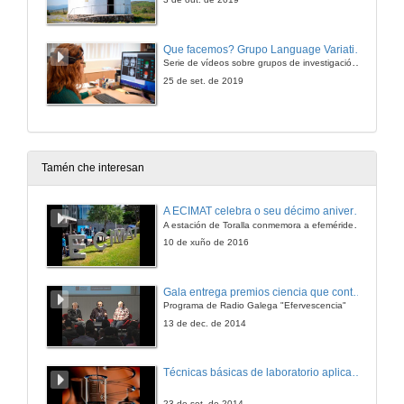
Que facemos? Grupo Language Variation and Textual Categorisation (LVTC)
Serie de vídeos sobre grupos de investigación da Universidade de Vigo
25 de set. de 2019
Tamén che interesan
A ECIMAT celebra o seu décimo aniversario
A estación de Toralla conmemora a efeméride asinando un convenio coa Universidad del País Vasco
10 de xuño de 2016
Gala entrega premios ciencia que conta 2014. Fundación Barrié
Programa de Radio Galega "Efervescencia"
13 de dec. de 2014
Técnicas básicas de laboratorio aplicadas á bioloxía
23 de set. de 2014