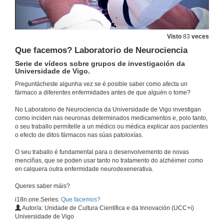
Visto
83
veces
Que facemos? Laboratorio de Neurociencia
Serie de vídeos sobre grupos de investigación da
Universidade de Vigo.
Que facemos? Especial Covid-19
Preguntácheste algunha vez se é posible saber como afecta un
10 de nov. de 2020
fármaco a diferentes enfermidades antes de que alguén o tome?
No Laboratorio de Neurociencia da Universidade de Vigo investigan
Que facemos? Laboratorio de Endocrinoloxía (LabEndo)
como inciden nas neuronas determinados medicamentos e, polo tanto,
Serie de vídeos sobre grupos de investigación da Universidade de Vigo.
o seu traballo permítelle a un médico ou médica explicar aos pacientes
o efecto de ditos fármacos nas súas patoloxías.
26 de mar. de 2020
O seu traballo é fundamental para o desenvolvemento de novas
menciñas, que se poden usar tanto no tratamento do alzhéimer como
Que facemos? Grupo EPhysLab (Environmental Physics Laboratory)
en calquera outra enfermidade neurodexenerativa.
Serie de vídeos sobre grupos de investigación da Universidade de Vigo.
26 de mar. de 2020
Queres saber máis?
i18n.one.Series:
Que facemos?
Que facemos? Grupo ECOSOT (Economía, Sociedade e Territorio)
Autor/a: Unidade de Cultura Científica e da Innovación (UCC+i)
Serie de vídeos sobre grupos de investigación da Universidade de Vigo.
Universidade de Vigo