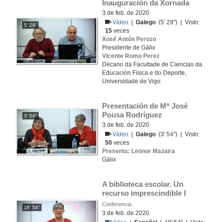
Inauguración da Xornada
3 de feb. de 2020
Vídeo
|
Galego
(5' 29'') | Visto:
5' 29''
15
veces
Xosé Antón Perozo
Presidente de Gálix
Vicente Romo Perez
Decano da Facultade de Ciencias da
Educación Física e do Deporte,
Universidade de Vigo
Presentación de Mª José 
Pousa Rodríguez
3' 54''
3 de feb. de 2020
Vídeo
|
Galego
(3' 54'') | Visto:
50
veces
Presenta: Leonor Mazaira
Gálix
A biblioteca escolar. Un 
recurso imprescindible I
Conferencia
18' 54''
3 de feb. de 2020