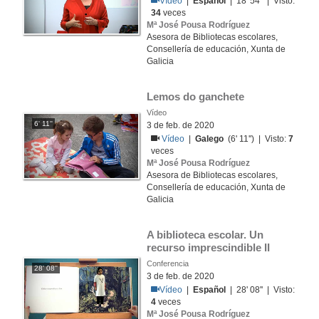
Vídeo
|
Español
| 18' 54'' | Visto:
34
veces
Mª José Pousa Rodríguez
Asesora de Bibliotecas escolares,
Consellería de educación, Xunta de
Galicia
Lemos do ganchete
Vídeo
6' 11''
3 de feb. de 2020
Vídeo
|
Galego
(6' 11'') | Visto:
7
veces
Mª José Pousa Rodríguez
Asesora de Bibliotecas escolares,
Consellería de educación, Xunta de
Galicia
A biblioteca escolar. Un 
recurso imprescindible II
Conferencia
28' 08''
3 de feb. de 2020
Vídeo
|
Español
| 28' 08'' | Visto:
4
veces
Mª José Pousa Rodríguez