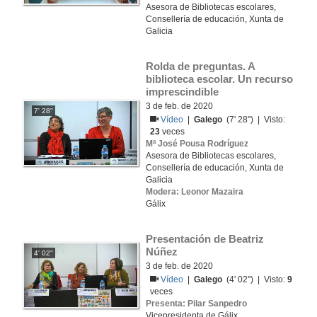
Asesora de Bibliotecas escolares,
Consellería de educación, Xunta de
Galicia
Rolda de preguntas. A 
biblioteca escolar. Un recurso 
imprescindible
3 de feb. de 2020
7' 28''
Vídeo
|
Galego
(7' 28'') | Visto:
23
veces
Mª José Pousa Rodríguez
Asesora de Bibliotecas escolares,
Consellería de educación, Xunta de
Galicia
Modera: Leonor Mazaira
Gálix
Presentación de Beatriz 
Núñez
4' 02''
3 de feb. de 2020
Vídeo
|
Galego
(4' 02'') | Visto:
9
veces
Presenta: Pilar Sanpedro
Vicepresidenta de Gálix