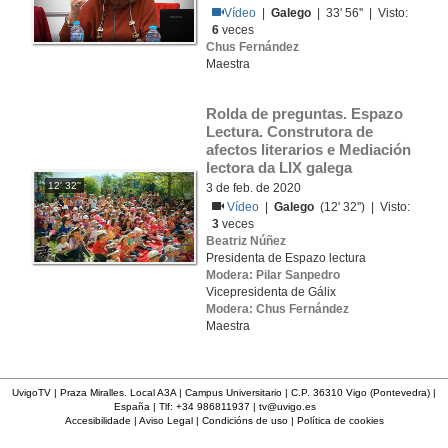
Vídeo
|
Galego
| 33' 56'' | Visto:
6
veces
Chus Fernández
Maestra
Rolda de preguntas. Espazo 
Lectura. Construtora de 
afectos literarios e Mediación 
lectora da LIX galega
12' 32''
3 de feb. de 2020
Vídeo
|
Galego
(12' 32'') | Visto:
3
veces
Beatriz Núñez
Presidenta de Espazo lectura
Modera: Pilar Sanpedro
Vicepresidenta de Gálix
Modera: Chus Fernández
Maestra
UvigoTV | Praza Miralles. Local A3A | Campus Universitario | C.P. 36310 Vigo (Pontevedra) |
España | Tlf: +34 986811937 |
tv@uvigo.es
Accesibilidade
|
Aviso Legal
|
Condicións de uso
|
Política de cookies