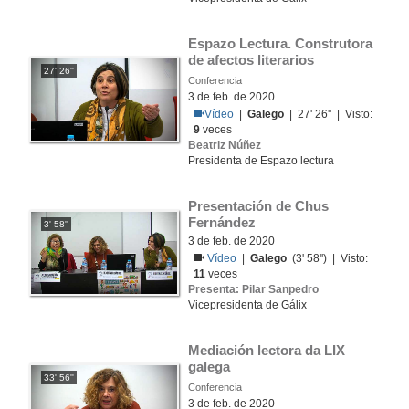
Espazo Lectura. Construtora 
de afectos literarios
27' 26''
Conferencia
3 de feb. de 2020
Vídeo
|
Galego
| 27' 26'' | Visto:
9
veces
Beatriz Núñez
Presidenta de Espazo lectura
Presentación de Chus 
Fernández
3' 58''
3 de feb. de 2020
Vídeo
|
Galego
(3' 58'') | Visto:
11
veces
Presenta: Pilar Sanpedro
Vicepresidenta de Gálix
Mediación lectora da LIX 
galega
33' 56''
Conferencia
3 de feb. de 2020