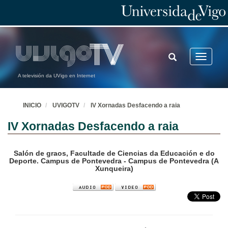
TOGGLE
Toggle
SEARCH
navigatio
A televisión da UVigo en Internet
INICIO
UVIGOTV
IV Xornadas Desfacendo a raia
IV Xornadas Desfacendo a raia
Salón de graos, Facultade de Ciencias da Educación e do
Deporte. Campus de Pontevedra - Campus de Pontevedra (A
Xunqueira)