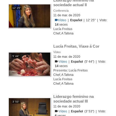
Liderazgo feminino na 
sociedade actual II
12' 25''
Conferencia
11 de mar. de 2020
Vídeo
|
Español
| 12' 25'' | Visto:
14
veces
Lucía Freitas
Chef, A Tafona
Lucía Freitas, Viaxe á Cor
Vídeo
5' 44''
11 de mar. de 2020
Vídeo
|
Español
(5' 44'') | Visto:
14
veces
Presenta: Lucía Freitas
Chef, A Tafona
Lucía Freitas
Chef, A Tafona
Liderazgo feminino na 
sociedade actual III
3' 53''
11 de mar. de 2020
Vídeo
|
Español
(3' 53'') | Visto:
6
veces