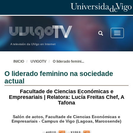
TOGGLE
Toggle
SEARCH
navigatio
A televisión da UVigo en Internet
INICIO
UVIGOTV
O liderado femini
...
O liderado feminino na sociedade
actual
Facultade de Ciencias Económicas e
Empresariais | Relatora: Lucía Freitas Chef, A
Tafona
Salón de actos, Facultade de Ciencias Económicas e
Empresariais - Campus de Vigo (Lagoas, Marcosende)