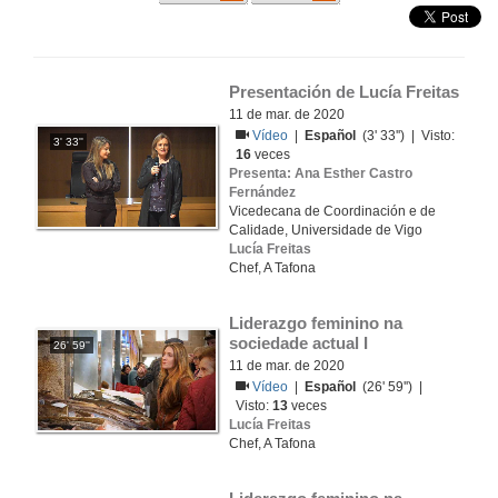
Presentación de Lucía Freitas
11 de mar. de 2020
Vídeo
|
Español
(3' 33'') | Visto:
3' 33''
16
veces
Presenta: Ana Esther Castro
Fernández
Vicedecana de Coordinación e de
Calidade, Universidade de Vigo
Lucía Freitas
Chef, A Tafona
Liderazgo feminino na 
sociedade actual I
26' 59''
11 de mar. de 2020
Vídeo
|
Español
(26' 59'') |
Visto:
13
veces
Lucía Freitas
Chef, A Tafona