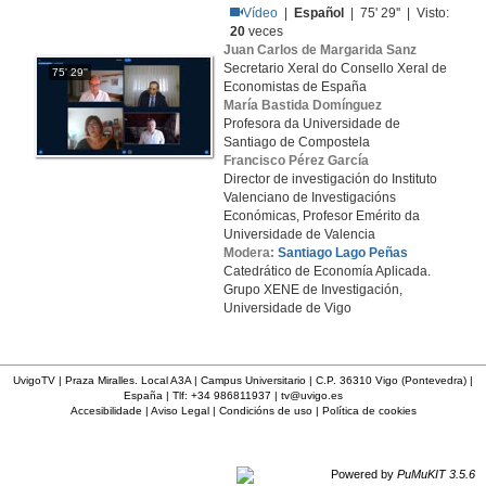
Vídeo
|
Español
| 75' 29'' | Visto:
20
veces
Juan Carlos de Margarida Sanz
Secretario Xeral do Consello Xeral de
75' 29''
Economistas de España
María Bastida Domínguez
Profesora da Universidade de
Santiago de Compostela
Francisco Pérez García
Director de investigación do Instituto
Valenciano de Investigacións
Económicas, Profesor Emérito da
Universidade de Valencia
Modera:
Santiago Lago Peñas
Catedrático de Economía Aplicada.
Grupo XENE de Investigación,
Universidade de Vigo
UvigoTV | Praza Miralles. Local A3A | Campus Universitario | C.P. 36310 Vigo (Pontevedra) |
España | Tlf: +34 986811937 |
tv@uvigo.es
Accesibilidade
|
Aviso Legal
|
Condicións de uso
|
Política de cookies
Powered by
PuMuKIT 3.5.6