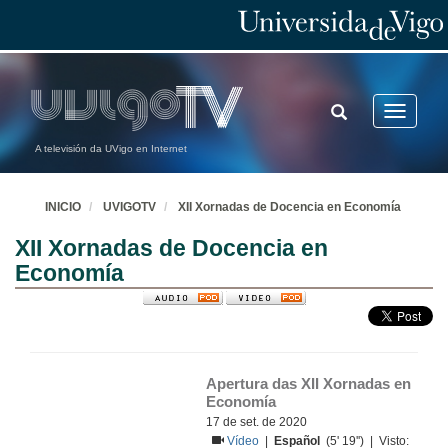
TOGGLE
Toggle
SEARCH
navigatio
A televisión da UVigo en Internet
INICIO
UVIGOTV
XII Xornadas de Docencia en Economía
XII Xornadas de Docencia en
Economía
Apertura das XII Xornadas en 
Economía
17 de set. de 2020
Vídeo
|
Español
(5' 19'') | Visto: