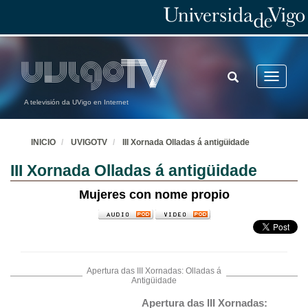
TOGGLE
Toggle
SEARCH
navigatio
A televisión da UVigo en Internet
INICIO
UVIGOTV
III Xornada Olladas á antigüidade
III Xornada Olladas á antigüidade
Mujeres con nome propio
Apertura das III Xornadas: Olladas á
Antigüidade
Apertura das III Xornadas: 