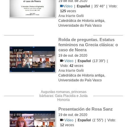
19 de out. de 2020
Vídeo
|
Español
| 35' 46'' | Visto:
125
veces
Ana Iriarte Goñi
Catedrática de Historia antiga,
Universidade do País Vasco
Rolda de preguntas. Estatus 
femininos na Grecia clásica: o 
caso de Neera
13' 39''
19 de out. de 2020
Vídeo
|
Español
(13' 39'') |
Visto:
42
veces
Ana Iriarte Goñi
Catedrática de Historia antiga,
Universidade do País Vasco
Augustas romanas, princesas
bárbaras: Gala Placidia e Justa
Honoria
Presentación de Rosa Sanz
19 de out. de 2020
1' 55''
Vídeo
|
Español
(1' 55'') | Visto:
12
veces