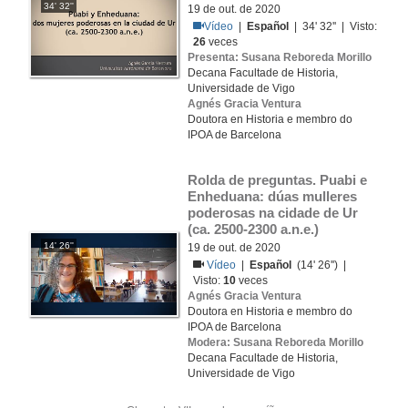
34' 32''
19 de out. de 2020
Vídeo
|
Español
| 34' 32'' | Visto:
26
veces
Presenta: Susana Reboreda Morillo
Decana Facultade de Historia,
Universidade de Vigo
Agnés Gracia Ventura
Doutora en Historia e membro do
IPOA de Barcelona
Rolda de preguntas. Puabi e 
Enheduana: dúas mulleres 
poderosas na cidade de Ur 
(ca. 2500-2300 a.n.e.)
14' 26''
19 de out. de 2020
Vídeo
|
Español
(14' 26'') |
Visto:
10
veces
Agnés Gracia Ventura
Doutora en Historia e membro do
IPOA de Barcelona
Modera: Susana Reboreda Morillo
Decana Facultade de Historia,
Universidade de Vigo