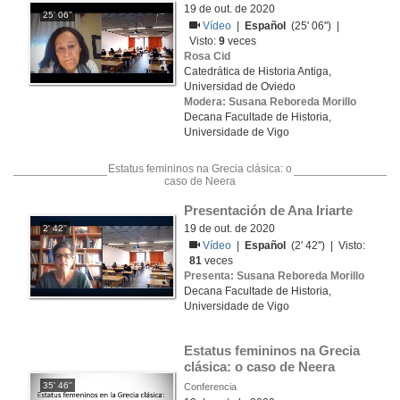
19 de out. de 2020
25' 06''
Vídeo
|
Español
(25' 06'') |
Visto:
9
veces
Rosa Cid
Catedrática de Historia Antiga,
Universidad de Oviedo
Modera: Susana Reboreda Morillo
Decana Facultade de Historia,
Universidade de Vigo
Estatus femininos na Grecia clásica: o
caso de Neera
Presentación de Ana Iriarte
19 de out. de 2020
2' 42''
Vídeo
|
Español
(2' 42'') | Visto:
81
veces
Presenta: Susana Reboreda Morillo
Decana Facultade de Historia,
Universidade de Vigo
Estatus femininos na Grecia 
clásica: o caso de Neera
35' 46''
Conferencia