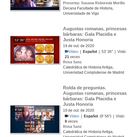
Presenta: Susana Reboreda Morillo
Decana Facultade de Historia,
Universidade de Vigo
Augustas romanas, princesas 
bárbaras: Gala Placidia e 
Justa Honoria
53' 36''
19 de out. de 2020
Vídeo
|
Español
| 53' 36'' | Visto:
21
veces
Rosa Sanz
Catedrática de Historia Antiga,
Universidad Complutense de Madrid
Rolda de preguntas. 
Augustas romanas, princesas 
bárbaras: Gala Placidia e 
Justa Honoria
9' 56''
19 de out. de 2020
Vídeo
|
Español
(9' 56'') | Visto:
8
veces
Rosa Sanz
Catedrática de Historia Antiga,