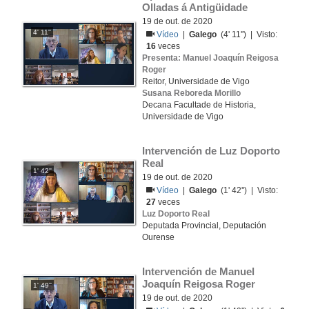
Olladas á Antigüidade
19 de out. de 2020
4' 11''
Vídeo
|
Galego
(4' 11'') | Visto:
16
veces
Presenta: Manuel Joaquín Reigosa
Roger
Reitor, Universidade de Vigo
Susana Reboreda Morillo
Decana Facultade de Historia,
Universidade de Vigo
Intervención de Luz Doporto 
Real
1' 42''
19 de out. de 2020
Vídeo
|
Galego
(1' 42'') | Visto:
27
veces
Luz Doporto Real
Deputada Provincial, Deputación
Ourense
Intervención de Manuel 
Joaquín Reigosa Roger
1' 49''
19 de out. de 2020