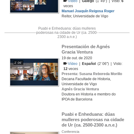
Vídeo
|
Galego
(1' 49'') | Visto:
6
veces
Manuel Joaquín Reigosa Roger
Reitor, Universidade de Vigo
Puabi e Enheduana: dúas mulleres
poderosas na cidade de Ur (ca. 2500-
2300 a.n.e.)
Presentación de Agnés 
Gracia Ventura
19 de out. de 2020
2' 06''
Vídeo
|
Español
(2' 06'') | Visto:
12
veces
Presenta: Susana Reboreda Morillo
Decana Facultade de Historia,
Universidade de Vigo
Agnés Gracia Ventura
Doutora en Historia e membro do
IPOA de Barcelona
Puabi e Enheduana: dúas 
mulleres poderosas na cidade 
de Ur (ca. 2500-2300 a.n.e.)
Conferencia