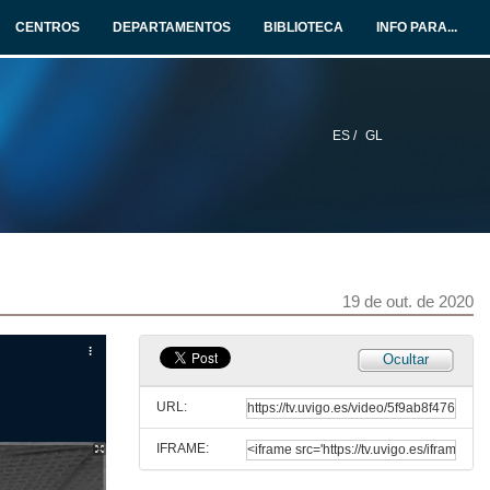
19 de out. de 2020
CENTROS
DEPARTAMENTOS
BIBLIOTECA
INFO PARA...
Intervención de Luz Doporto Real
19 de out. de 2020
ES /
GL
Intervención de Manuel Joaquín Reigosa Roger
19 de out. de 2020
Presentación de Agnés Gracia Ventura
19 de out. de 2020
19 de out. de 2020
Puabi e Enheduana: dúas mulleres poderosas na cidade de Ur (ca. 2500-2300 a.n.e.)
Ocultar
Conferencia
19 de out. de 2020
URL:
IFRAME:
Rolda de preguntas. Puabi e Enheduana: dúas mulleres poderosas na cidade de Ur (ca. 2500-2300 a.n.e.)