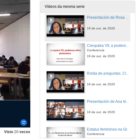
19 de out. de 2020
Vídeos da mesma serie
Presentación de Rosa Cid
19 de out. de 2020
Cleopatra VII, a poderosa raíña ptolemaica
Conferencia
19 de out. de 2020
Rolda de preguntas. Cleopatra VII, a poderosa raíña ptolemaica
19 de out. de 2020
Presentación de Ana Iriarte
19 de out. de 2020
Estatus femininos na Grecia clásica: o caso de Neera
Visto
20
veces
Conferencia