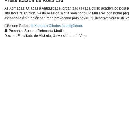
Presentación de Rosa Cid
As Xornadas: Olladas á Antigüidade, organizadas cada curso académico pola 
súa terceira edición. Nesta ocasión, a cita leva por título Mulleres con nome p
atendendo á situación sanitaria provocada pola covid-19, desenvolverase de xei
i18n.one.Series:
III Xornada Olladas á antigüidade
Presenta: Susana Reboreda Morillo
Decana Facultade de Historia, Universidade de Vigo