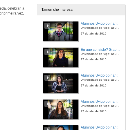
19 de out. de 2020
eda, celebran a
Tamén che interesan
r primeira vez,
Rolda de preguntas. Estatus femininos na Grecia clásica: o caso de Neera
Alumnos Uvigo opinan: Grao en Ciencias da Linguaxe e Estudos Literarios
19 de out. de 2020
Universidade de Vigo: aquí todo é posible
27 de abr. de 2016
Presentación de Rosa Sanz
En que consiste? Grao en Ciencias da Linguaxe e Estudos Literarios
19 de out. de 2020
Universidade de Vigo: aquí todo é posible
27 de abr. de 2016
Augustas romanas, princesas bárbaras: Gala Placidia e Justa Honoria
Alumnos Uvigo opinan: Grao en Linguas Estranxeiras
19 de out. de 2020
Universidade de Vigo: aquí todo é posible
27 de abr. de 2016
Rolda de preguntas. Augustas romanas, princesas bárbaras: Gala Placidia e Justa Honoria
Alumnos Uvigo opinan: Grao en Linguas Estranxeiras
19 de out. de 2020
Universidade de Vigo: aquí todo é posible
27 de abr. de 2016
Alumnos Uvigo opinan: Grao en Linguas Estranxeiras