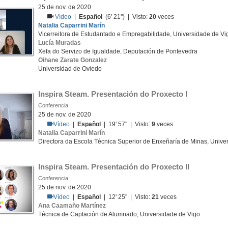
25 de nov. de 2020
Vídeo
|
Español
(6' 21'') | Visto:
20
veces
Natalia Caparrini Marín
Vicerreitora de Estudantado e Empregabilidade, Universidade de Vi
Lucía Muradas
Xefa do Servizo de Igualdade, Deputación de Pontevedra
Oihane Zarate Gonzalez
Universidad de Oviedo
Inspira Steam. Presentación do Proxecto I
Conferencia
25 de nov. de 2020
Vídeo
|
Español
| 19' 57'' | Visto:
9
veces
Natalia Caparrini Marín
Directora da Escola Técnica Superior de Enxeñaría de Minas, Unive
Inspira Steam. Presentación do Proxecto II
Conferencia
25 de nov. de 2020
Vídeo
|
Español
| 12' 25'' | Visto:
21
veces
Ana Caamaño Martínez
Técnica de Captación de Alumnado, Universidade de Vigo