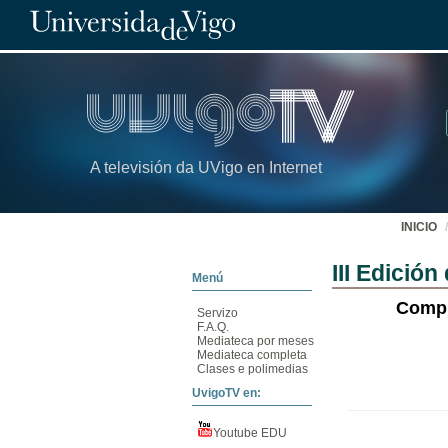
A televisión da UVigo en Internet
INICIO
III Edición
Menú
Compr
Servizo
F.A.Q.
Mediateca por meses
Mediateca completa
Clases e polimedias
UvigoTV en:
Youtube EDU