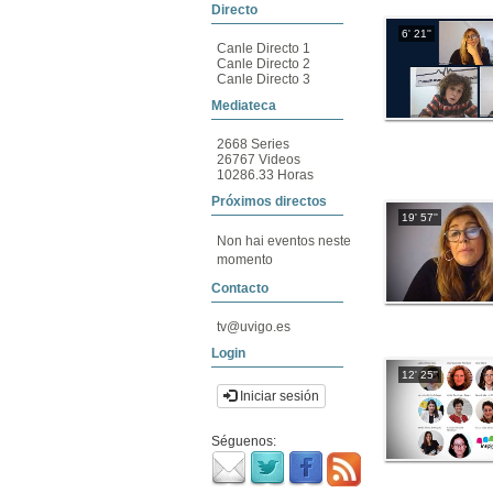
Directo
6' 21''
Canle Directo 1
Canle Directo 2
Canle Directo 3
Mediateca
2668 Series
26767 Videos
10286.33 Horas
Próximos directos
19' 57''
Non hai eventos neste
momento
Contacto
tv@uvigo.es
Login
12' 25''
Iniciar sesión
Séguenos: