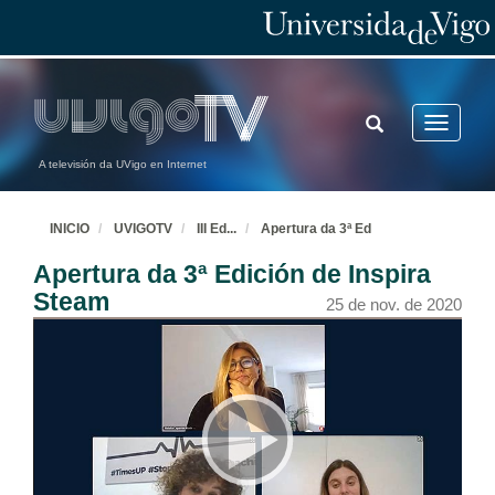
TOGGLE
Toggle
SEARCH
navigatio
A televisión da UVigo en Internet
INICIO
UVIGOTV
III Ed
...
Apertura da 3ª Ed
Apertura da 3ª Edición de Inspira
Steam
25 de nov. de 2020