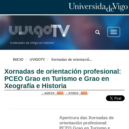
TOGGLE
Toggle
SEARCH
navigatio
A televisión da UVigo en Internet
INICIO
UVIGOTV
Xornadas de orientació
...
Xornadas de orientación profesional:
PCEO Grao en Turismo e Grao en
Xeografía e Historia
Apertrura das Xornadas de 
orientación profesional: 
PCEO Grao en Turismo e 