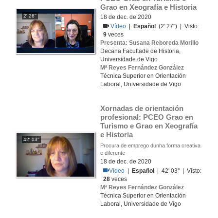
Grao en Xeografía e Historia
2' 26''
18 de dec. de 2020
Vídeo
|
Español
(2' 27'') | Visto:
9
veces
Presenta: Susana Reboreda Morillo
Decana Facultade de Historia,
Universidade de Vigo
Mª Reyes Fernández González
Técnica Superior en Orientación
Laboral, Universidade de Vigo
Xornadas de orientación 
profesional: PCEO Grao en 
Turismo e Grao en Xeografía 
e Historia
42' 03''
Procura de emprego dunha forma creativa
e diferente
18 de dec. de 2020
Vídeo
|
Español
| 42' 03'' | Visto:
28
veces
Mª Reyes Fernández González
Técnica Superior en Orientación
Laboral, Universidade de Vigo