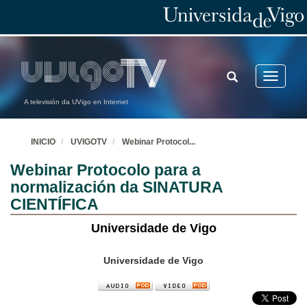
TOGGLE
Toggle
SEARCH
navigatio
A televisión da UVigo en Internet
INICIO
UVIGOTV
Webinar Protocol
...
Webinar Protocolo para a
normalización da SINATURA
CIENTÍFICA
Universidade de Vigo
Universidade de Vigo