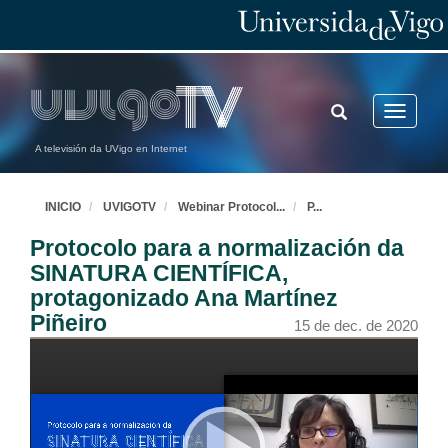
TOGGLE
Toggle
SEARCH
navigatio
A televisión da UVigo en Internet
INICIO
UVIGOTV
Webinar Protocol
...
P
...
Protocolo para a normalización da
SINATURA CIENTÍFICA,
protagonizado Ana Martínez
Piñeiro
15 de dec. de 2020