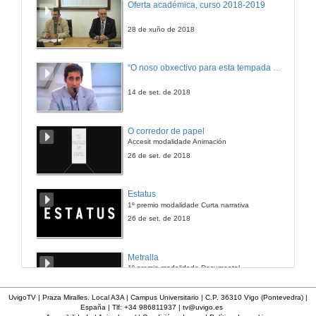
Oferta académica, curso 2018-2019
28 de xuño de 2018
“O noso obxectivo para esta tempada é manter a categoría”
14 de set. de 2018
O corredor de papel
Accesit modalidade Animación
26 de set. de 2018
Estatus
1º premio modalidade Curta narrativa
26 de set. de 2018
Metralla
1º premio modalidade Documental
26 de set. de 2018
UvigoTV | Praza Miralles. Local A3A | Campus Universitario | C.P. 36310 Vigo (Pontevedra) |
España | Tlf: +34 986811937 |
tv@uvigo.es