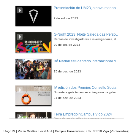
Presentación do UM23, o novo monopraza de UVigo Motorsport
7 de xul. de 2023
G-Night 2023. Noite Galega das Persoas Investigadoras. Conciencias creativas
Centos de investigadoras e investigadores, decenas de actividades e sete cidades
29 de set. de 2023
Bó Nadal! estudantado internacional da Universidade de Vigo
15 de dec. de 2023
IV edición dos Premios Consello Social UVigo Humana
Durante a gala tamén se entregaron os galardóns aos mellores TFG e TFM en materia de Axenda 2030
21 de dec. de 2023
Feira EmpregoinCampus Vigo 2024
Preto de medio millar de alumnas e alumnos buscan coñecer máis de preto as oportunidades que lles achegan as arredor de medio cento de empresas que participan na edición viguesa da feira. Xunto coa visita aos stands, durante a feria desenvólvense varias actividades complementarias, como obradoiros, conversas, mesas redondas ou o pasaporte de empregabilidade, un espazo no que poderán recibir asesoramento sobre o seu CV.
29 de feb. de 2024
UvigoTV | Praza Miralles. Local A3A | Campus Universitario | C.P. 36310 Vigo (Pontevedra) |