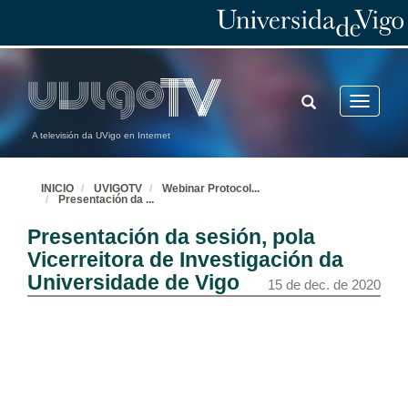
TOGGLE
Toggle
SEARCH
navigatio
A televisión da UVigo en Internet
INICIO
UVIGOTV
Webinar Protocol
...
Presentación da
...
Presentación da sesión, pola
Vicerreitora de Investigación da
Universidade de Vigo
15 de dec. de 2020