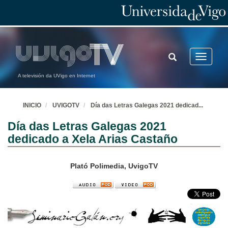
TOGGLE
Toggle
SEARCH
navigatio
A televisión da UVigo en Internet
INICIO
UVIGOTV
Día das Letras Galegas 2021 dedicad
...
Día das Letras Galegas 2021
dedicado a Xela Arias Castaño
Plató Polimedia, UvigoTV