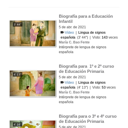
Biografía para a Educación 
Infantil
3' 44''
5 de abr. de 2021
Vídeo
|
Lingua de signos
española
(3' 44'') | Visto:
143
veces
María C. Bao Fente
Intérprete de lengua de signos
española
Biografía para  1º e 2º curso 
de Educación Primaria
4' 13''
5 de abr. de 2021
Vídeo
|
Lingua de signos
española
(4' 13'') | Visto:
53
veces
María C. Bao Fente
Intérprete de lengua de signos
española
Biografía para o 3º e 4º curso 
de Educación Primaria
4' 16''
5 de abr. de 2021