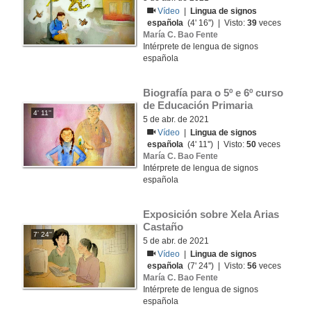
Vídeo
|
Lingua de signos
española
(4' 16'') | Visto:
39
veces
María C. Bao Fente
Intérprete de lengua de signos
española
Biografía para o 5º e 6º curso 
de Educación Primaria
4' 11''
5 de abr. de 2021
Vídeo
|
Lingua de signos
española
(4' 11'') | Visto:
50
veces
María C. Bao Fente
Intérprete de lengua de signos
española
Exposición sobre Xela Arias 
Castaño
7' 24''
5 de abr. de 2021
Vídeo
|
Lingua de signos
española
(7' 24'') | Visto:
56
veces
María C. Bao Fente
Intérprete de lengua de signos
española