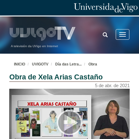
TOGGLE
Toggle
SEARCH
navigatio
A televisión da UVigo en Internet
INICIO
UVIGOTV
Día das Letra
...
Obra
Obra de Xela Arias Castaño
5 de abr. de 2021