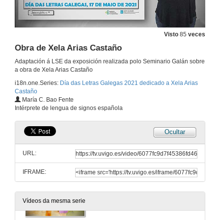
Visto
85
veces
Obra de Xela Arias Castaño
Adaptación á LSE da exposición realizada polo Seminario Galán sobre
a obra de Xela Arias Castaño
i18n.one.Series:
Día das Letras Galegas 2021 dedicado a Xela Arias
Castaño
María C. Bao Fente
Intérprete de lengua de signos española
Ocultar
Biografía para a Educación Infantil
URL:
5 de abr. de 2021
IFRAME:
Biografía para 1º e 2º curso de Educación Primaria
Vídeos da mesma serie
5 de abr. de 2021