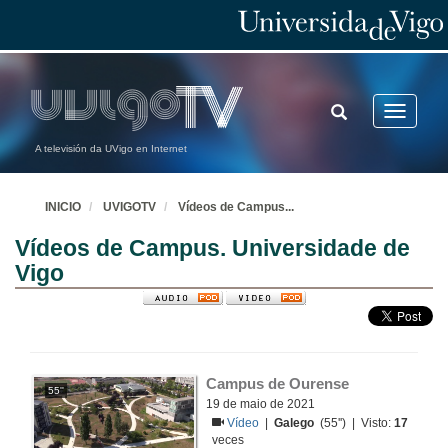
TOGGLE
Toggle
SEARCH
navigatio
A televisión da UVigo en Internet
INICIO
UVIGOTV
Vídeos de Campus
...
Vídeos de Campus. Universidade de
Vigo
Campus de Ourense
55''
19 de maio de 2021
Vídeo
|
Galego
(55'') | Visto:
17
veces