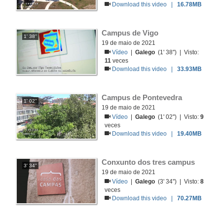
Download this video |
16.78MB
Campus de Vigo
1' 38''
19 de maio de 2021
Vídeo
|
Galego
(1' 38'') | Visto:
11
veces
Download this video |
33.93MB
Campus de Pontevedra
1' 02''
19 de maio de 2021
Vídeo
|
Galego
(1' 02'') | Visto:
9
veces
Download this video |
19.40MB
Conxunto dos tres campus
3' 34''
19 de maio de 2021
Vídeo
|
Galego
(3' 34'') | Visto:
8
veces
Download this video |
70.27MB