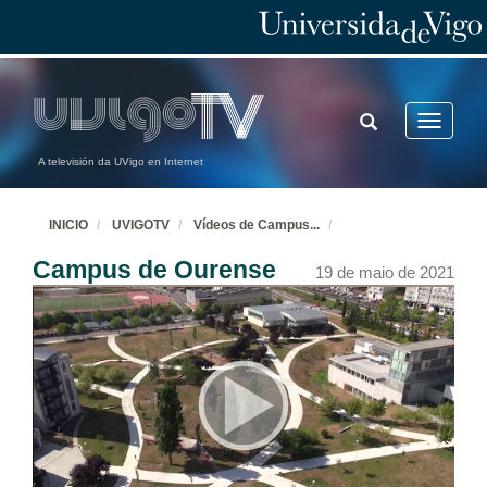
TOGGLE
Toggle
SEARCH
navigatio
A televisión da UVigo en Internet
INICIO
UVIGOTV
Vídeos de Campus
...
Campus de Ourense
19 de maio de 2021