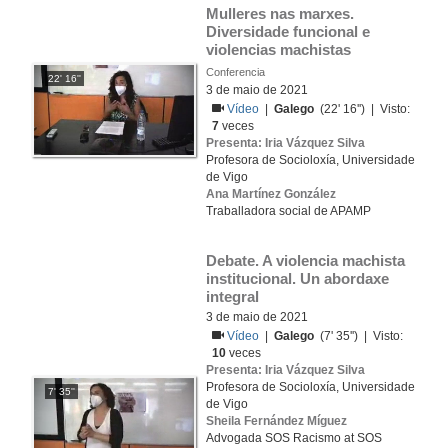
Mulleres nas marxes. 
Diversidade funcional e 
violencias machistas
Conferencia
22' 16''
3 de maio de 2021
Vídeo
|
Galego
(22' 16'') | Visto:
7
veces
Presenta: Iria Vázquez Silva
Profesora de Socioloxía, Universidade
de Vigo
Ana Martínez González
Traballadora social de APAMP
Debate. A violencia machista 
institucional. Un abordaxe 
integral
3 de maio de 2021
Vídeo
|
Galego
(7' 35'') | Visto:
10
veces
Presenta: Iria Vázquez Silva
Profesora de Socioloxía, Universidade
7' 35''
de Vigo
Sheila Fernández Míguez
Advogada SOS Racismo at SOS