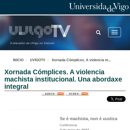
TOGGLE
Toggle
SEARCH
navigatio
A televisión da UVigo en Internet
INICIO
UVIGOTV
Xornada Cómplices. A violencia m
...
Xornada Cómplices. A violencia
machista institucional. Una abordaxe
integral
Se é machista, non é xustiza
Conferencia