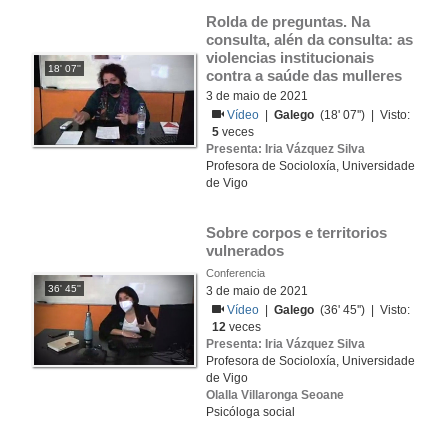
Rolda de preguntas. Na 
consulta, alén da consulta: as 
violencias institucionais 
18' 07''
contra a saúde das mulleres
3 de maio de 2021
Vídeo
|
Galego
(18' 07'') | Visto:
5
veces
Presenta: Iria Vázquez Silva
Profesora de Socioloxía, Universidade
de Vigo
Sobre corpos e territorios 
vulnerados
Conferencia
36' 45''
3 de maio de 2021
Vídeo
|
Galego
(36' 45'') | Visto:
12
veces
Presenta: Iria Vázquez Silva
Profesora de Socioloxía, Universidade
de Vigo
Olalla Villaronga Seoane
Psicóloga social