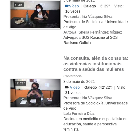
3 de maio de 2021
6' 39''
Vídeo
|
Galego
| 6' 39'' | Visto:
16
veces
Presenta: Iria Vázquez Silva
Profesora de Socioloxía, Universidade
de Vigo
Autor/a: Sheila Fernández Míguez
Advogada SOS Racismo at SOS
Racismo Galicia
Na consulta, alén da consulta: 
as violencias institucionais 
contra a saúde das mulleres
Conferencia
3 de maio de 2021
42' 22''
Vídeo
|
Galego
(42' 22'') | Visto:
21
veces
Presenta: Iria Vázquez Silva
Profesora de Socioloxía, Universidade
de Vigo
Lola Ferreiro Díaz
Doctora en mediciña e especialista en
educación, saude e perspectiva
feminista