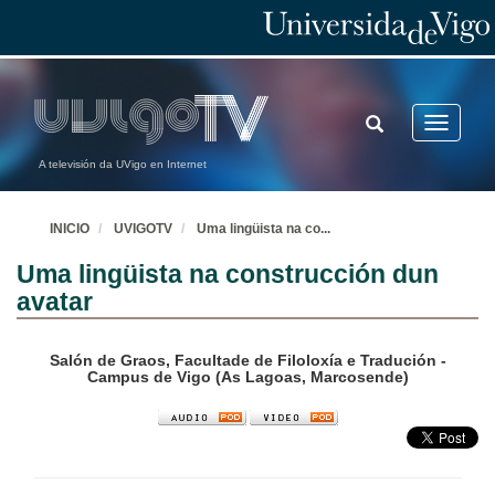
TOGGLE
Toggle
SEARCH
navigatio
A televisión da UVigo en Internet
INICIO
UVIGOTV
Uma lingüista na co
...
Uma lingüista na construcción dun
avatar
Salón de Graos, Facultade de Filoloxía e Tradución -
Campus de Vigo (As Lagoas, Marcosende)