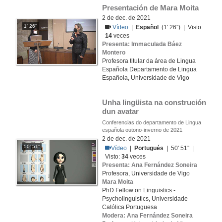
Presentación de Mara Moita
2 de dec. de 2021
1' 26''
Vídeo
|
Español
(1' 26'') | Visto:
14
veces
Presenta: Immaculada Báez
Montero
Profesora titular da área de Lingua
Española Departamento de Lingua
Española, Universidade de Vigo
Unha lingüista na construción 
dun avatar
Conferencias do departamento de Lingua
española outono-inverno de 2021
2 de dec. de 2021
50' 51''
Vídeo
|
Portugués
| 50' 51'' |
Visto:
34
veces
Presenta: Ana Fernández Soneira
Profesora, Universidade de Vigo
Mara Moita
PhD Fellow on Linguistics -
Psycholinguistics, Universidade
Católica Portuguesa
Modera: Ana Fernández Soneira