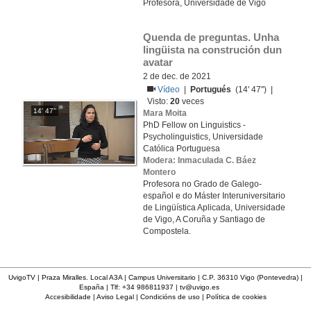
Profesora, Universidade de Vigo
Quenda de preguntas. Unha 
lingüista na construción dun 
avatar
2 de dec. de 2021
Vídeo
|
Portugués
(14' 47'') |
Visto:
20
veces
14' 47''
Mara Moita
PhD Fellow on Linguistics -
Psycholinguistics, Universidade
Católica Portuguesa
Modera: Inmaculada C. Báez
Montero
Profesora no Grado de Galego-
español e do Máster Interuniversitario
de Lingüística Aplicada, Universidade
de Vigo, A Coruña y Santiago de
Compostela.
UvigoTV | Praza Miralles. Local A3A | Campus Universitario | C.P. 36310 Vigo (Pontevedra) |
España | Tlf: +34 986811937 |
tv@uvigo.es
Accesibilidade
|
Aviso Legal
|
Condicións de uso
|
Política de cookies