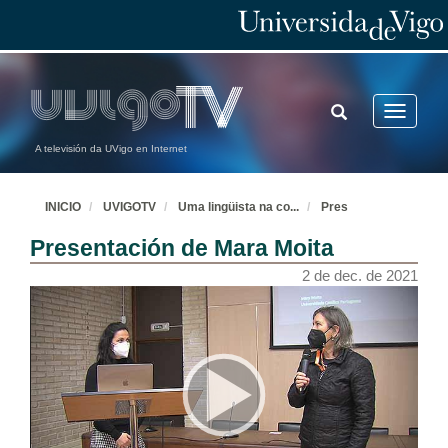
TOGGLE
Toggle
SEARCH
navigatio
A televisión da UVigo en Internet
INICIO
UVIGOTV
Uma lingüista na co
...
Pres
Presentación de Mara Moita
2 de dec. de 2021