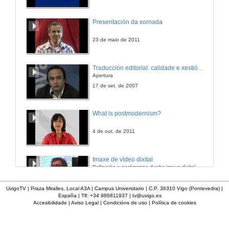
Presentación da xornada
23 de maio de 2011
Traducción editorial: calidade e xestión de proxectos
Apertura
17 de set. de 2007
What is postmodernism?
4 de out. de 2011
Imaxe de vídeo dixital
Definición e parámetros dunha imaxe dixital. Resolución e Aspecto. Profundidade da cor. Compresión. Frame por segundo. Entrelazado. Campos, cadros
7 de nov. de 2005
UvigoTV | Praza Miralles. Local A3A | Campus Universitario | C.P. 36310 Vigo (Pontevedra) |
España | Tlf: +34 986811937 |
tv@uvigo.es
Accesibilidade
|
Aviso Legal
|
Condicións de uso
|
Política de cookies
Inauguración
8 de maio de 2010