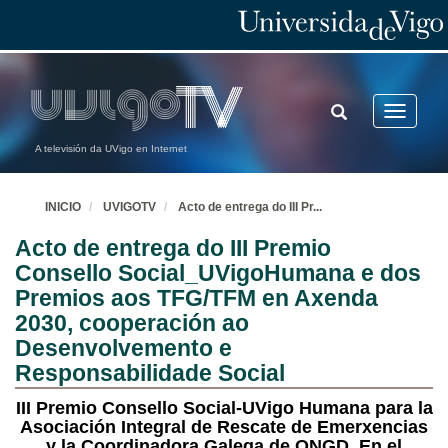
TOGGLE
Toggle
SEARCH
navigatio
A televisión da UVigo en Internet
INICIO
UVIGOTV
Acto de entrega do III Pr
...
Acto de entrega do III Premio
Consello Social_UVigoHumana e dos
Premios aos TFG/TFM en Axenda
2030, cooperación ao
Desenvolvemento e
Responsabilidade Social
III Premio Consello Social-UVigo Humana para la
Asociación Integral de Rescate de Emerxencias
y la Coordinadora Galega de ONGD. En el