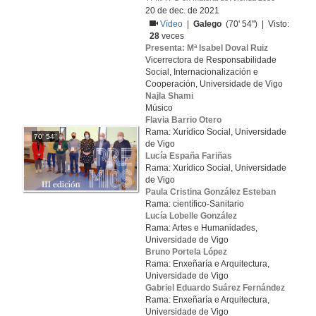
20 de dec. de 2021
Vídeo
|
Galego
(70' 54'') | Visto:
28
veces
Presenta: Mª Isabel Doval Ruiz
Vicerrectora de Responsabilidade
Social, Internacionalización e
Cooperación, Universidade de Vigo
Najla Shami
Músico
Flavia Barrio Otero
Rama: Xurídico Social, Universidade
70' 54''
de Vigo
Lucía España Fariñas
Rama: Xurídico Social, Universidade
de Vigo
Paula Cristina González Esteban
Rama: científico-Sanitario
Lucía Lobelle González
Rama: Artes e Humanidades,
Universidade de Vigo
Bruno Portela López
Rama: Enxeñaría e Arquitectura,
Universidade de Vigo
Gabriel Eduardo Suárez Fernández
Rama: Enxeñaría e Arquitectura,
Universidade de Vigo