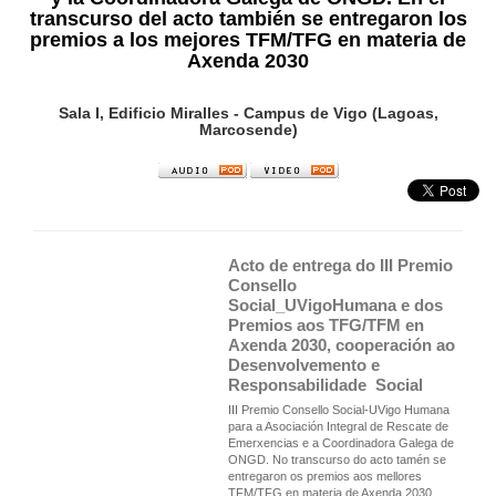
transcurso del acto también se entregaron los
premios a los mejores TFM/TFG en materia de
Axenda 2030
Sala I, Edificio Miralles - Campus de Vigo (Lagoas,
Marcosende)
Acto de entrega do III Premio 
Consello 
Social_UVigoHumana e dos 
Premios aos TFG/TFM en 
Axenda 2030, cooperación ao 
Desenvolvemento e 
Responsabilidade  Social
III Premio Consello Social-UVigo Humana
para a Asociación Integral de Rescate de
Emerxencias e a Coordinadora Galega de
ONGD. No transcurso do acto tamén se
entregaron os premios aos mellores
TFM/TFG en materia de Axenda 2030