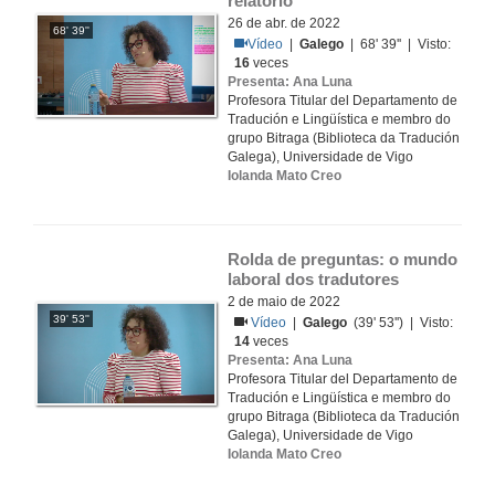
relatorio
26 de abr. de 2022
68' 39''
Vídeo
|
Galego
| 68' 39'' | Visto:
16
veces
Presenta: Ana Luna
Profesora Titular del Departamento de
Tradución e Lingüística e membro do
grupo Bitraga (Biblioteca da Tradución
Galega), Universidade de Vigo
Iolanda Mato Creo
Rolda de preguntas: o mundo 
laboral dos tradutores
2 de maio de 2022
39' 53''
Vídeo
|
Galego
(39' 53'') | Visto:
14
veces
Presenta: Ana Luna
Profesora Titular del Departamento de
Tradución e Lingüística e membro do
grupo Bitraga (Biblioteca da Tradución
Galega), Universidade de Vigo
Iolanda Mato Creo