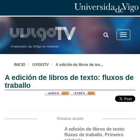
TOGGLE
Toggle
SEARCH
navigatio
A televisión da UVigo en Internet
INICIO
UVIGOTV
A edición de libros de tex
...
A edición de libros de texto: fluxos de
traballo
Primeira sesión
A edición de libros de texto: 
fluxos de traballo. Primeiro 