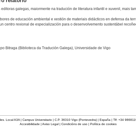
ro relatorio
 editoras galegas, maiormente na tradución de literatura infantil e xuvenil, mais t
res de educación ambiental e xestión de materiais didácticos en defensa da terr
un centro rexional de especialización para o desenvolvemento sustentábel recoñec
po Bitraga (Biblioteca da Tradución Galega), Universidade de Vigo
les. Local A3A | Campus Universitario | C.P. 36310 Vigo (Pontevedra) | España | Tlf: +34 98681
Accesibilidade
|
Aviso Legal
|
Condicións de uso
|
Política de cookies