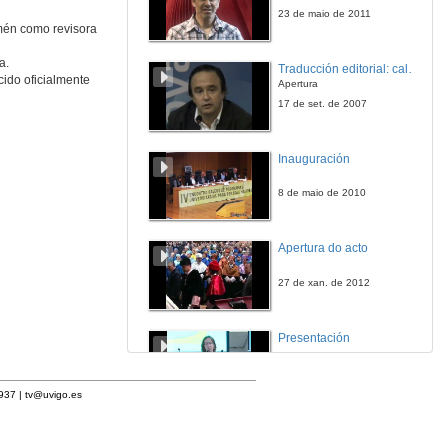
23 de maio de 2011
amén como revisora
a.
Traducción editorial: calidade e xestión de proxectos
ido oficialmente
Apertura
17 de set. de 2007
Inauguración
8 de maio de 2010
Apertura do acto
27 de xan. de 2012
Presentación
23 de abr. de 2014
1937 |
tv@uvigo.es
Intervención de Francisco Fernández