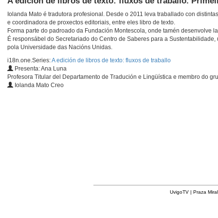
A edición de libros de texto: fluxos de traballo. Primei
Iolanda Mato é tradutora profesional. Desde o 2011 leva traballado con distintas
e coordinadora de proxectos editoriais, entre eles libro de texto.
Forma parte do padroado da Fundación Montescola, onde tamén desenvolve labo
É responsábel do Secretariado do Centro de Saberes para a Sustentabilidade, 
pola Universidade das Nacións Unidas.
i18n.one.Series:
A edición de libros de texto: fluxos de traballo
Presenta: Ana Luna
Profesora Titular del Departamento de Tradución e Lingüística e membro do gru
Iolanda Mato Creo
UvigoTV | Praza Miral