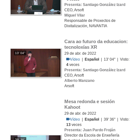
Presenta: Santiago González Izard
CEO, Arsoft
Miguel Vilar
Responsable de Proxectos de
Dixitalización, NAVANTIA
Cara ao futuro da educacion: 
tecnoloxías XR
13' 04''
29 de abr. de 2022
Vídeo
|
Español
| 13' 04'' | Visto:
4
veces
Presenta: Santiago González Izard
CEO, Arsoft
Alberto Manzano
Arsoft
Mesa redonda e sesión 
Kahoot
29 de abr. de 2022
Vídeo
|
Español
| 39' 36'' | Visto:
13
veces
Presenta: Juan Pardo Froján
Director da Escola de Enxeñería
39' 36''