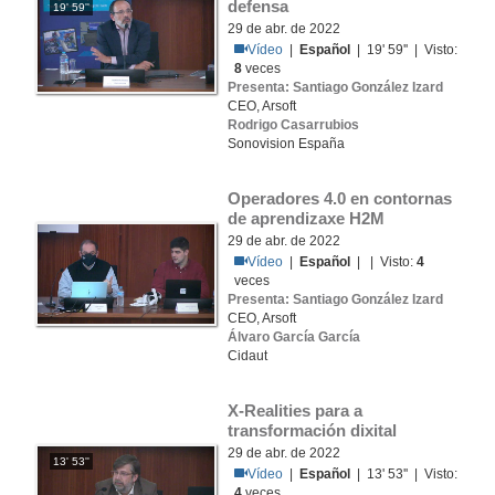
defensa
19' 59''
29 de abr. de 2022
Vídeo
|
Español
| 19' 59'' | Visto:
8
veces
Presenta: Santiago González Izard
CEO, Arsoft
Rodrigo Casarrubios
Sonovision España
Operadores 4.0 en contornas 
de aprendizaxe H2M
29 de abr. de 2022
Vídeo
|
Español
| | Visto:
4
veces
Presenta: Santiago González Izard
CEO, Arsoft
Álvaro García García
Cidaut
X-Realities para a 
transformación dixital
29 de abr. de 2022
13' 53''
Vídeo
|
Español
| 13' 53'' | Visto:
4
veces