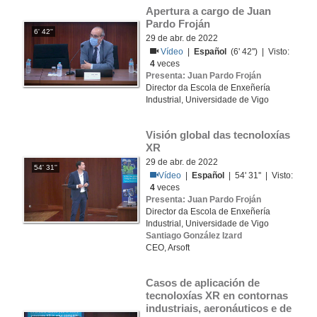
Apertura a cargo de Juan 
Pardo Froján
6' 42''
29 de abr. de 2022
Vídeo
|
Español
(6' 42'') | Visto:
4
veces
Presenta: Juan Pardo Froján
Director da Escola de Enxeñería
Industrial, Universidade de Vigo
Visión global das tecnoloxías 
XR
29 de abr. de 2022
54' 31''
Vídeo
|
Español
| 54' 31'' | Visto:
4
veces
Presenta: Juan Pardo Froján
Director da Escola de Enxeñería
Industrial, Universidade de Vigo
Santiago González Izard
CEO, Arsoft
Casos de aplicación de 
tecnoloxías XR en contornas 
industriais, aeronáuticos e de 