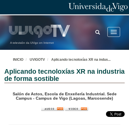
TOGGLE
Toggle
SEARCH
navigatio
A televisión da UVigo en Internet
INICIO
UVIGOTV
Aplicando tecnoloxías XR na indus
...
Aplicando tecnoloxías XR na industria
de forma sostible
Salón de Actos, Escola de Enxeñería Industrial. Sede
Campus - Campus de Vigo (Lagoas, Marcosende)