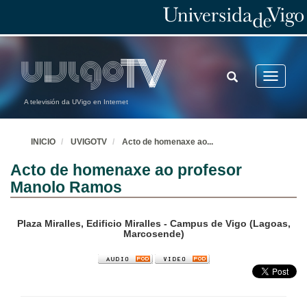
TOGGLE
Toggle
SEARCH
navigatio
A televisión da UVigo en Internet
INICIO
UVIGOTV
Acto de homenaxe ao
...
Acto de homenaxe ao profesor
Manolo Ramos
Plaza Miralles, Edificio Miralles - Campus de Vigo (Lagoas,
Marcosende)