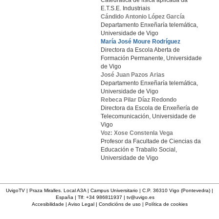
Catedrática de física aplicada da
E.T.S.E. Industriais
Cándido Antonio López García
Departamento Enxeñaría telemática,
Universidade de Vigo
María José Moure Rodríguez
Directora da Escola Aberta de
Formación Permanente, Universidade
de Vigo
José Juan Pazos Arias
Departamento Enxeñaría telemática,
Universidade de Vigo
Rebeca Pilar Díaz Redondo
Directora da Escola de Enxeñería de
Telecomunicación, Universidade de
Vigo
Voz: Xose Constenla Vega
Profesor da Facultade de Ciencias da
Educación e Traballo Social,
Universidade de Vigo
UvigoTV | Praza Miralles. Local A3A | Campus Universitario | C.P. 36310 Vigo (Pontevedra) |
España | Tlf: +34 986811937 |
tv@uvigo.es
Accesibilidade
|
Aviso Legal
|
Condicións de uso
|
Política de cookies