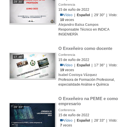
29' 30''
Conferencia
15 de xuño de 2022
Vídeo
|
Español
| 29' 30'' | Visto:
10
veces
Alejandro Balsa Campos
Responsable Técnico en INDICA
INGENIERÍA
O Enxeñeiro como docente
Conferencia
17' 36''
15 de xuño de 2022
Vídeo
|
Español
| 17' 36'' | Visto:
19
veces
Isabel Costoya Vázquez
Profesora de Formación Profesional,
especialidade Análise e Química
O Enxeñeiro na PEME e como 
empresario
28' 33''
Conferencia
15 de xuño de 2022
Vídeo
|
Español
| 28' 33'' | Visto:
7
veces