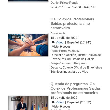
Daniel Prieto Renda
CEO, SOLTEC INGENIEROS, S.L.
Os Colexios Profesionais  
Saídas profesionais no 
estranxeiro
Conferencia
10' 24''
15 de xuño de 2022
Vídeo
|
Español
(10' 24'') |
Visto:
9
veces
Pablo Perez Vazquez
Director de Xestión, Ilustre Colexio de
Enxeñeiros Industriais de Galicia
Jorge Cerqueiro Pequeño
Decano, Colexio Oficial de Enxeñeiros
Técnicos Industriais de Vigo
Quenda de preguntas. Os 
Colexios Profesionais Saídas 
profesionais no estranxeiro
15 de xuño de 2022
28' 32''
Vídeo
|
Español
(28' 32'') |
Visto:
9
veces