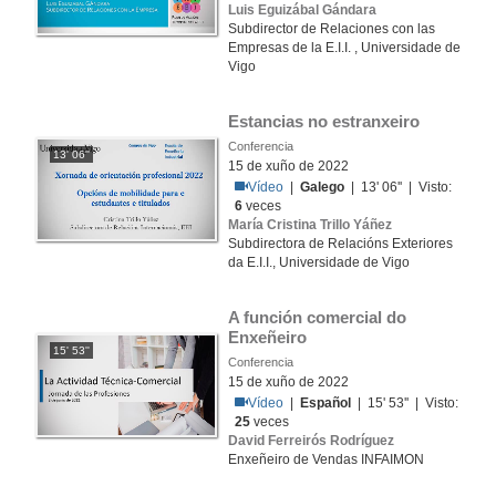
Luis Eguizábal Gándara
Subdirector de Relaciones con las
Empresas de la E.I.I. , Universidade de
Vigo
Estancias no estranxeiro 
Conferencia
13' 06''
15 de xuño de 2022
Vídeo
|
Galego
| 13' 06'' | Visto:
6
veces
María Cristina Trillo Yáñez
Subdirectora de Relacións Exteriores
da E.I.I., Universidade de Vigo
A función comercial do 
Enxeñeiro 
15' 53''
Conferencia
15 de xuño de 2022
Vídeo
|
Español
| 15' 53'' | Visto:
25
veces
David Ferreirós Rodríguez
Enxeñeiro de Vendas INFAIMON