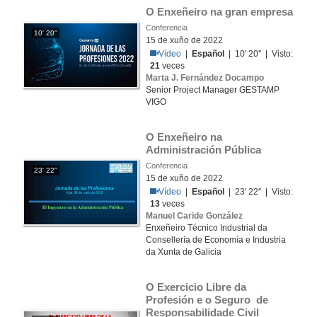
O Enxeñeiro na gran empresa
Conferencia
10' 20''
15 de xuño de 2022
Vídeo
|
Español
| 10' 20'' | Visto:
21
veces
Marta J. Fernández Docampo
Senior Project Manager GESTAMP
VIGO
O Enxeñeiro na 
Administración Pública
Conferencia
23' 22''
15 de xuño de 2022
Vídeo
|
Español
| 23' 22'' | Visto:
13
veces
Manuel Caride González
Enxeñeiro Técnico Industrial da
Consellería de Economía e Industria
da Xunta de Galicia
O Exercicio Libre da 
Profesión e o Seguro  de 
Responsabilidade Civil 