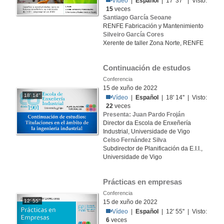
Vídeo
|
Español
| 17' 37'' | Visto:
15
veces
Santiago García Seoane
RENFE Fabricación y Mantenimiento
Silveiro García Cores
Xerente de taller Zona Norte, RENFE
Continuación de estudos
Conferencia
15 de xuño de 2022
18' 14''
Vídeo
|
Español
| 18' 14'' | Visto:
22
veces
Presenta: Juan Pardo Froján
Director da Escola de Enxeñería
Industrial, Universidade de Vigo
Celso Fernández Silva
Subdirector de Planificación da E.I.I.,
Universidade de Vigo
Prácticas en empresas
Conferencia
12' 55''
15 de xuño de 2022
Vídeo
|
Español
| 12' 55'' | Visto:
6
veces