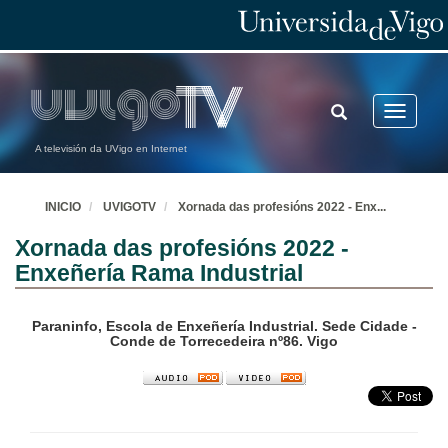
TOGGLE
Toggle
SEARCH
navigatio
A televisión da UVigo en Internet
INICIO
UVIGOTV
Xornada das profesións 2022 - Enx
...
Xornada das profesións 2022 -
Enxeñería Rama Industrial
Paraninfo, Escola de Enxeñería Industrial. Sede Cidade -
Conde de Torrecedeira nº86. Vigo