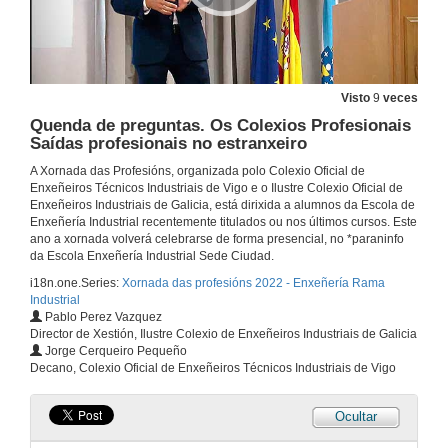
Conferencia
15 de xuño de 2022
Estancias no estranxeiro
Conferencia
Visto
9
veces
15 de xuño de 2022
Quenda de preguntas. Os Colexios Profesionais
Saídas profesionais no estranxeiro
A función comercial do Enxeñeiro
A Xornada das Profesións, organizada polo Colexio Oficial de
Conferencia
Enxeñeiros Técnicos Industriais de Vigo e o Ilustre Colexio Oficial de
Enxeñeiros Industriais de Galicia, está dirixida a alumnos da Escola de
15 de xuño de 2022
Enxeñería Industrial recentemente titulados ou nos últimos cursos. Este
ano a xornada volverá celebrarse de forma presencial, no *paraninfo
da Escola Enxeñería Industrial Sede Ciudad.
O Enxeñeiro na gran empresa
Conferencia
i18n.one.Series:
Xornada das profesións 2022 - Enxeñería Rama
15 de xuño de 2022
Industrial
Pablo Perez Vazquez
Director de Xestión, Ilustre Colexio de Enxeñeiros Industriais de Galicia
O Enxeñeiro na Administración Pública
Jorge Cerqueiro Pequeño
Conferencia
Decano, Colexio Oficial de Enxeñeiros Técnicos Industriais de Vigo
15 de xuño de 2022
Ocultar
O Exercicio Libre da Profesión e o Seguro de Responsabilidade Civil