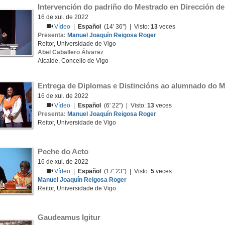
Intervención do padriño do Mestrado en Dirección 
16 de xul. de 2022
Vídeo
|
Español
(14' 36'') | Visto:
13
veces
Presenta:
Manuel Joaquín Reigosa Roger
Reitor, Universidade de Vigo
Abel Caballero Álvarez
Alcalde, Concello de Vigo
Entrega de Diplomas e Distincións ao alumnado do 
16 de xul. de 2022
Vídeo
|
Español
(6' 22'') | Visto:
13
veces
Presenta:
Manuel Joaquín Reigosa Roger
Reitor, Universidade de Vigo
Peche do Acto
16 de xul. de 2022
Vídeo
|
Español
(17' 23'') | Visto:
5
veces
Manuel Joaquín Reigosa Roger
Reitor, Universidade de Vigo
Gaudeamus Igitur