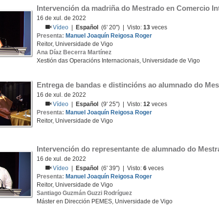
Intervención da madriña do Mestrado en Comercio In
16 de xul. de 2022
Vídeo
|
Español
(6' 20'') | Visto:
13
veces
Presenta:
Manuel Joaquín Reigosa Roger
Reitor, Universidade de Vigo
Ana Díaz Becerra Martínez
Xestión das Operacións Internacionais, Universidade de Vigo
Entrega de bandas e distincións ao alumnado do Mes
16 de xul. de 2022
Vídeo
|
Español
(9' 25'') | Visto:
12
veces
Presenta:
Manuel Joaquín Reigosa Roger
Reitor, Universidade de Vigo
Intervención do representante de alumnado do Mest
16 de xul. de 2022
Vídeo
|
Español
(6' 39'') | Visto:
6
veces
Presenta:
Manuel Joaquín Reigosa Roger
Reitor, Universidade de Vigo
Santiago Guzmán Guzzi Rodríguez
Máster en Dirección PEMES, Universidade de Vigo