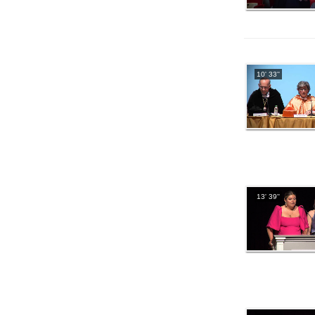
10' 33''
13' 39''