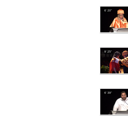
6' 20''
9' 25''
6' 39''