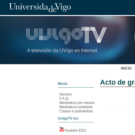
A televisión da UVigo en Internet
INICIO
Acto de g
Menú
Servizo
F.A.Q.
Mediateca por meses
Mediateca completa
Clases e polimedias
UvigoTV en:
Youtube EDU