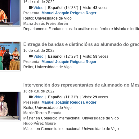
16 de xul. de 2022
Vídeo
|
Español
(14' 38'') | Visto:
43
veces
Presenta:
Manuel Joaquín Reigosa Roger
Reitor, Universidade de Vigo
María Jesús Freire Serén
Departamento Fundamentos da análise económica e historia e insti
Entrega de bandas e distincións ao alumnado do gra
16 de xul. de 2022
Vídeo
|
Español
(12' 29'') | Visto:
58
veces
Presenta:
Manuel Joaquín Reigosa Roger
Reitor, Universidade de Vigo
Intervención dos representantes de alumnado do Mes
16 de xul. de 2022
Vídeo
|
Español
(11' 31'') | Visto:
29
veces
Presenta:
Manuel Joaquín Reigosa Roger
Reitor, Universidade de Vigo
Martín Torres Besada
Máster en Comercio Internacional, Universidade de Vigo
Hugo Pérez Moure
Máster en Comercio Internacional, Universidade de Vigo