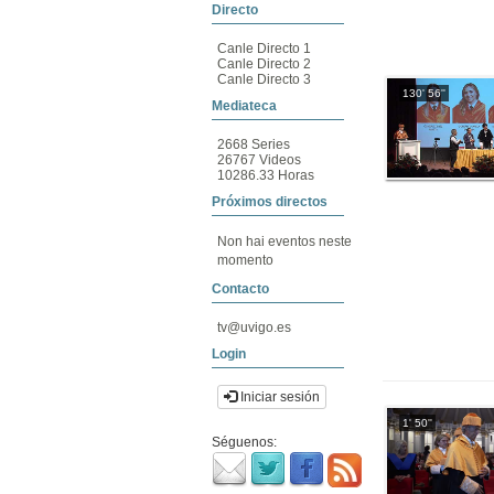
Directo
Canle Directo 1
Canle Directo 2
Canle Directo 3
130' 56''
Mediateca
2668 Series
26767 Videos
10286.33 Horas
Próximos directos
Non hai eventos neste
momento
Contacto
tv@uvigo.es
Login
Iniciar sesión
1' 50''
Séguenos: