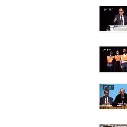
14' 36''
6' 22''
17' 23''