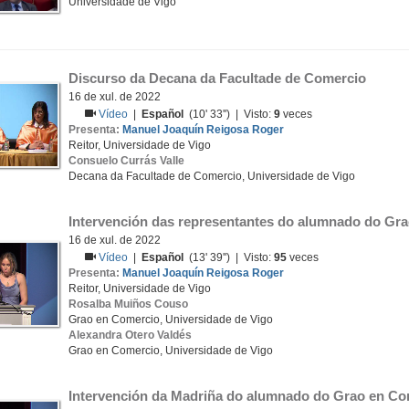
Universidade de Vigo
Discurso da Decana da Facultade de Comercio
16 de xul. de 2022
Vídeo
|
Español
(10' 33'') | Visto:
9
veces
Presenta:
Manuel Joaquín Reigosa Roger
Reitor, Universidade de Vigo
Consuelo Currás Valle
Decana da Facultade de Comercio, Universidade de Vigo
Intervención das representantes do alumnado do Gr
16 de xul. de 2022
Vídeo
|
Español
(13' 39'') | Visto:
95
veces
Presenta:
Manuel Joaquín Reigosa Roger
Reitor, Universidade de Vigo
Rosalba Muiños Couso
Grao en Comercio, Universidade de Vigo
Alexandra Otero Valdés
Grao en Comercio, Universidade de Vigo
Intervención da Madriña do alumnado do Grao en Co