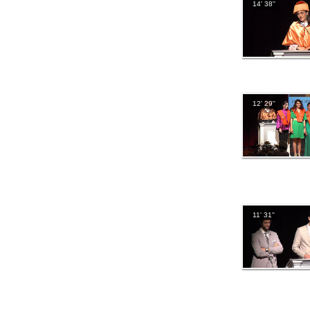
14' 38''
12' 29''
11' 31''