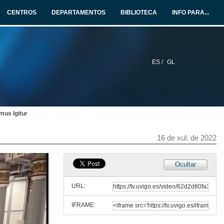
CENTROS
DEPARTAMENTOS
BIBLIOTECA
INFO PARA...
16 de xul. de 2022
Entrega de bandas e distincións ao alumnado do grao en Comercio
16 de xul. de 2022
ES /
GL
Intervención dos representantes de alumnado do Mestrado en Comercio Internacional
16 de xul. de 2022
us Igitur
Intervención da madriña do Mestrado en Comercio Internacional
16 de xul. de 2022
16 de xul. de 2022
Ocultar
Entrega de bandas e distincións ao alumnado do Mestrado en Comercio Internacional
URL:
16 de xul. de 2022
IFRAME:
Intervención do representante de alumnado do Mestrado en Dirección de PEMES