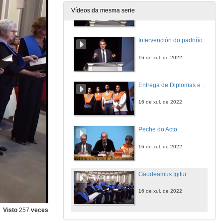
Vídeos da mesma serie
16 de xul. de 2022
Intervención do padriño do Mestrado en Dirección de PEMES,
16 de xul. de 2022
Entrega de Diplomas e Distincións ao alumnado do Máster en Xestión PEMES
16 de xul. de 2022
Peche do Acto
16 de xul. de 2022
Gaudeamus Igitur
16 de xul. de 2022
Visto
257
veces