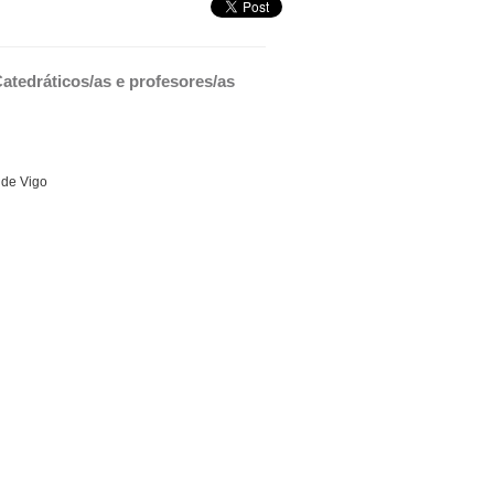
tedráticos/as e profesores/as 
 de Vigo