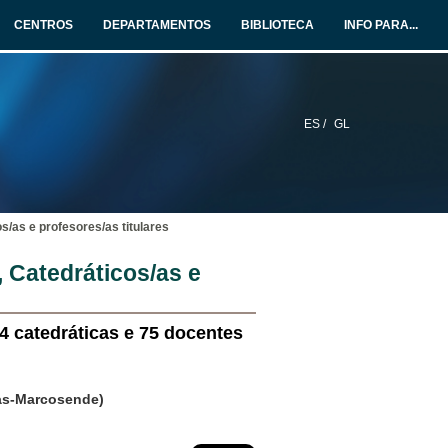
CENTROS
DEPARTAMENTOS
BIBLIOTECA
INFO PARA...
ES /
GL
/as e profesores/as titulares
 Catedráticos/as e
4 catedráticas e 75 docentes
oas-Marcosende)