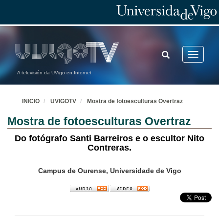
TOGGLE
Toggle
SEARCH
navigatio
A televisión da UVigo en Internet
INICIO
UVIGOTV
Mostra de fotoesculturas Overtraz
Mostra de fotoesculturas Overtraz
Do fotógrafo Santi Barreiros e o escultor Nito
Contreras.
Campus de Ourense, Universidade de Vigo