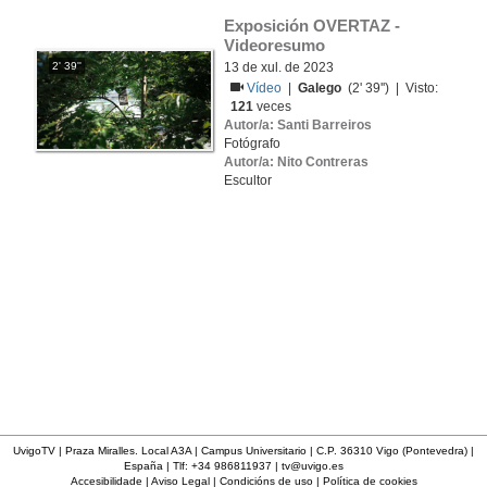
Exposición OVERTAZ - 
Videoresumo
2' 39''
13 de xul. de 2023
Vídeo
|
Galego
(2' 39'') | Visto:
121
veces
Autor/a: Santi Barreiros
Fotógrafo
Autor/a: Nito Contreras
Escultor
UvigoTV | Praza Miralles. Local A3A | Campus Universitario | C.P. 36310 Vigo (Pontevedra) |
España | Tlf: +34 986811937 |
tv@uvigo.es
Accesibilidade
|
Aviso Legal
|
Condicións de uso
|
Política de cookies