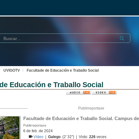
Buscar
Submit
UVIGOTV
Facultade de Educación e Traballo Social
de Educación e Traballo Social
Publirreportaxe
Facultade de Educación e Traballo Social. Campus d
Publirreportaxe
6 de feb. de 2024
Vídeo
|
Galego
(2' 32'') | Visto:
226
veces