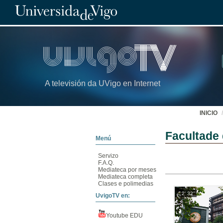
A televisión da UVigo en Internet
INICIO
Facultade 
Menú
Servizo
F.A.Q.
Mediateca por meses
Mediateca completa
Clases e polimedias
2' 32''
UvigoTV en:
Youtube EDU