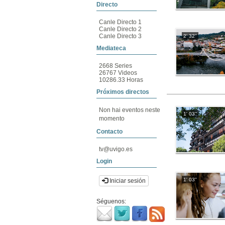
Directo
Canle Directo 1
Canle Directo 2
Canle Directo 3
2' 32''
Mediateca
2668 Series
26767 Videos
10286.33 Horas
Próximos directos
Non hai eventos neste
1' 03''
momento
Contacto
tv@uvigo.es
Login
1' 03''
Iniciar sesión
Séguenos: