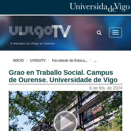
TOGGLE
Toggle
SEARCH
navigatio
A televisión da UVigo en Internet
INICIO
UVIGOTV
Facultade de Educa
...
...
Grao en Traballo Social. Campus
de Ourense. Universidade de Vigo
6 de feb. de 2024