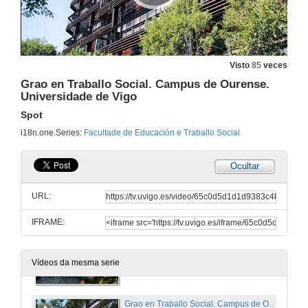
Visto
85
veces
Grao en Traballo Social. Campus de Ourense.
Universidade de Vigo
Spot
i18n.one.Series:
Facultade de Educación e Traballo Social
Ocultar
Facultade de Educación e Traballo Social. Campus de Ourense. Universidade de Vigo
Publirreportaxe
URL:
6 de feb. de 2024
IFRAME:
Facultad de Educación y Trabajo Social. Campus de Ourense. Universidade de Vigo
Publirreportaxe
Vídeos da mesma serie
6 de feb. de 2024
Grao en Traballo Social. Campus de Ourense. Universidade de Vigo