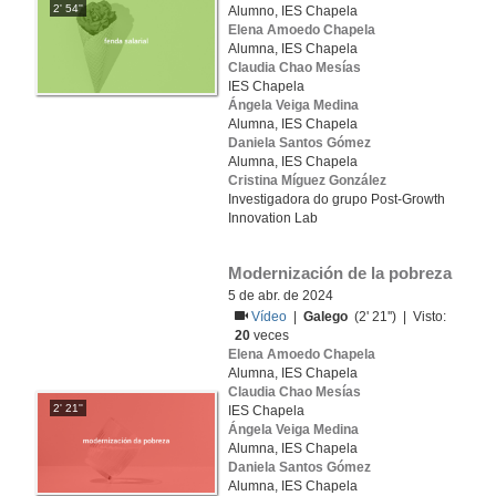
2' 54''
Alumno, IES Chapela
Elena Amoedo Chapela
Alumna, IES Chapela
Claudia Chao Mesías
IES Chapela
Ángela Veiga Medina
Alumna, IES Chapela
Daniela Santos Gómez
Alumna, IES Chapela
Cristina Míguez González
Investigadora do grupo Post-Growth
Innovation Lab
Modernización de la pobreza
5 de abr. de 2024
Vídeo
|
Galego
(2' 21'') | Visto:
20
veces
Elena Amoedo Chapela
Alumna, IES Chapela
Claudia Chao Mesías
2' 21''
IES Chapela
Ángela Veiga Medina
Alumna, IES Chapela
Daniela Santos Gómez
Alumna, IES Chapela