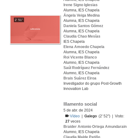
Irene Signo Iglesias
Alumna, IES Chapela
Ángela Veiga Medina
2' 51''
Alumna, IES Chapela
Daniela Santos Gómez
Alumna, IES Chapela
Claudia Chao Mesías
IES Chapela
Elena Amoedo Chapela
Alumna, IES Chapela
Roi Vicente Blanco
Alumno, IES Chapela
Saúl Rodríguez Fernández
Alumno, IES Chapela
Brais Suárez Eiroa
Investigador do grupo Post-Growth
Innovation Lab
Illamento social
5 de abr. de 2024
Vídeo
|
Galego
(2' 52'') | Visto:
27
veces
Braider Antonio Ortega Amundarain
Alumno, IES Chapela
Claudia Malde Patiño