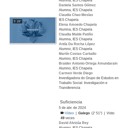
Alumna, IES Chapela
Daniela Santos Gómez
Alumna, IES Chapela
Claudia Chao Mesías
IES Chapela
5' 26''
Elena Amoedo Chapela
Alumna, IES Chapela
Claudia Malde Patiño
Alumna, IES Chapela
Antía Da Rocha López
Alumno, IES Chapela
Martín Costas Carballo
Alumno, IES Chapela
Braider Antonio Ortega Amundarain
Alumno, IES Chapela
Carmen Verde Diego
Investigadora do Grupo de Estudos en
Traballo Social: Investigación e
Transferencia
 Suficiencia
5 de abr. de 2024
Vídeo
|
Galego
(2' 51'') | Visto:
49
veces
David Alvizúa Rey
Alumno, IES Chapela