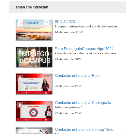
Tamén che interesan
EUNIS 2023
European univesrities and the digital transformation: challenges and opportunities ahead
14 de xuño de 2023
Feira EmpregoinCampus Vigo 2024
Preto de medio millar de alumnas e alumnos buscan coñecer máis de preto as oportunidades que lles achegan as arredor de medio cento de empresas que participan na edición viguesa da feira. Xunto coa visita aos stands, durante a feria desenvólvense varias actividades complementarias, como obradoiros, conversas, mesas redondas ou o pasaporte de empregabilidade, un espazo no que poderán recibir asesoramento sobre o seu CV.
29 de feb. de 2024
'Cóntacho unha espía' Reto
23 de dec. de 2020
'Cóntacho unha espía' Criptografía
Taller manipulativo 1
23 de dec. de 2020
'Cóntacho unha epidemióloga' Reto
Taller tecnolóxico