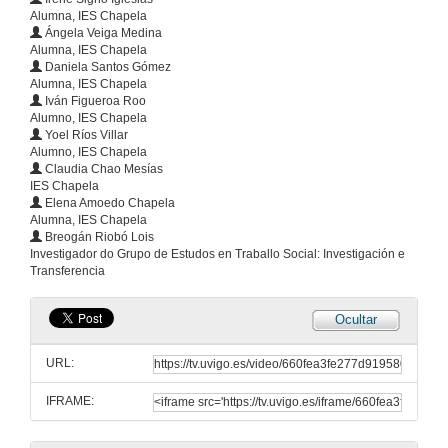
Alumna, IES Chapela
5 de abr. de 2024
Ángela Veiga Medina
Alumna, IES Chapela
Daniela Santos Gómez
Suficiencia
Alumna, IES Chapela
Iván Figueroa Roo
5 de abr. de 2024
Alumno, IES Chapela
Yoel Ríos Villar
Alumno, IES Chapela
Illamento social
Claudia Chao Mesías
IES Chapela
5 de abr. de 2024
Elena Amoedo Chapela
Alumna, IES Chapela
Breogán Riobó Lois
Sindrome do emperador
Investigador do Grupo de Estudos en Traballo Social: Investigación e
Transferencia
5 de abr. de 2024
Ocultar
Fenda salarial
URL:
5 de abr. de 2024
IFRAME:
Modernización de la pobreza