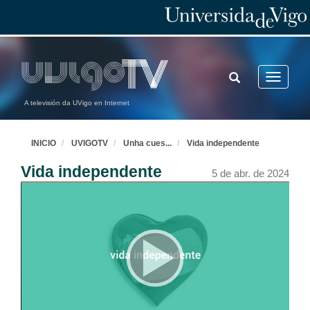
TOGGLE
Toggle
SEARCH
navigatio
A televisión da UVigo en Internet
INICIO
UVIGOTV
Unha cues
...
Vida independente
Vida independente
5 de abr. de 2024