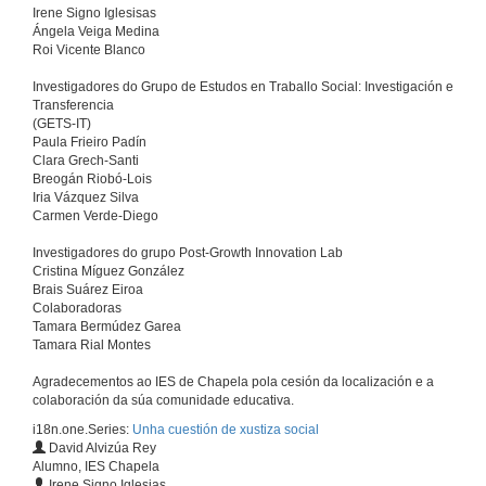
Irene Signo Iglesisas
Ángela Veiga Medina
Roi Vicente Blanco
Investigadores do Grupo de Estudos en Traballo Social: Investigación e
Transferencia
(GETS-IT)
Paula Frieiro Padín
Clara Grech-Santi
Breogán Riobó-Lois
Iria Vázquez Silva
Carmen Verde-Diego
Investigadores do grupo Post-Growth Innovation Lab
Cristina Míguez González
Brais Suárez Eiroa
Colaboradoras
Tamara Bermúdez Garea
Tamara Rial Montes
Agradecementos ao IES de Chapela pola cesión da localización e a
colaboración da súa comunidade educativa.
i18n.one.Series:
Unha cuestión de xustiza social
David Alvizúa Rey
Alumno, IES Chapela
Xustiza Social
Irene Signo Iglesias