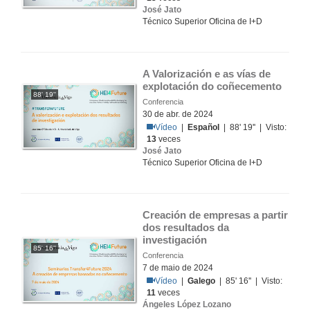
José Jato
Técnico Superior Oficina de I+D
A Valorización e as vías de 
explotación do coñecemento
88' 19''
Conferencia
30 de abr. de 2024
Vídeo
|
Español
| 88' 19'' | Visto:
13
veces
José Jato
Técnico Superior Oficina de I+D
Creación de empresas a partir 
dos resultados da 
investigación
85' 16''
Conferencia
7 de maio de 2024
Vídeo
|
Galego
| 85' 16'' | Visto:
11
veces
Ángeles López Lozano