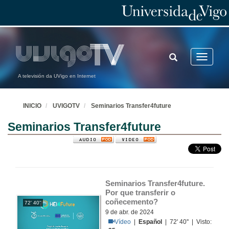
TOGGLE
Toggle
SEARCH
navigatio
A televisión da UVigo en Internet
INICIO
UVIGOTV
Seminarios Transfer4future
Seminarios Transfer4future
Seminarios Transfer4future. 
Por que transferir o 
coñecemento?
72' 40''
9 de abr. de 2024
Vídeo
|
Español
| 72' 40'' | Visto: