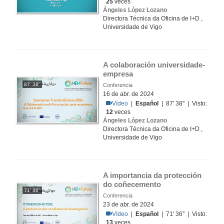
25
veces
Ángeles López Lozano
Directora Técnica da Oficina de I+D ,
Universidade de Vigo
A colaboración universidade-
empresa
87' 38''
Conferencia
16 de abr. de 2024
Vídeo
|
Español
| 87' 38'' | Visto:
12
veces
Ángeles López Lozano
Directora Técnica da Oficina de I+D ,
Universidade de Vigo
A importancia da protección 
do coñecemento
71' 36''
Conferencia
23 de abr. de 2024
Vídeo
|
Español
| 71' 36'' | Visto:
13
veces