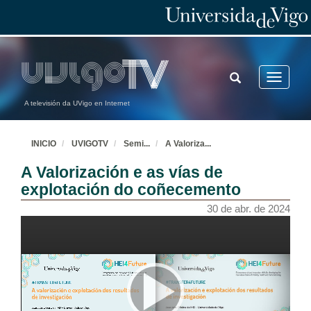
TOGGLE
Toggle
SEARCH
navigatio
A televisión da UVigo en Internet
INICIO
UVIGOTV
Semi
...
A Valoriza
...
A Valorización e as vías de
explotación do coñecemento
30 de abr. de 2024