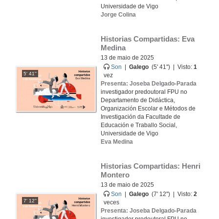
Universidade de Vigo
Jorge Colina
Historias Compartidas: Eva 
Medina
13 de maio de 2025
Son
|
Galego
(5' 41'') | Visto:
1
5' 41''
vez
Presenta: Joseba Delgado-Parada
investigador predoutoral FPU no
Departamento de Didáctica,
Organización Escolar e Métodos de
Investigación da Facultade de
Educación e Traballo Social,
Universidade de Vigo
Eva Medina
Historias Compartidas: Henri 
Montero
13 de maio de 2025
Son
|
Galego
(7' 12'') | Visto:
2
7' 12''
veces
Presenta: Joseba Delgado-Parada