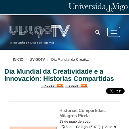
TOGGLE
Toggle
SEARCH
navigatio
A televisión da UVigo en Internet
INICIO
UVIGOTV
Dia Mundial da Creati
...
Dia Mundial da Creatividade e a
Innovación: Historias Compartidas
Historias Compartidas: 
Milagros Pirela
13 de maio de 2025
Son
|
Galego
(5' 41'') | Visto:
9