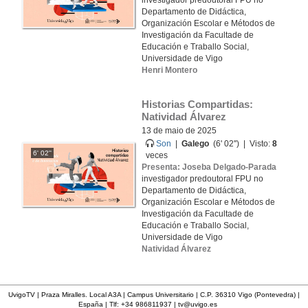
investigador predoutoral FPU no
Departamento de Didáctica,
Organización Escolar e Métodos de
Investigación da Facultade de
Educación e Traballo Social,
Universidade de Vigo
Henri Montero
Historias Compartidas: 
Natividad Álvarez
13 de maio de 2025
Son
|
Galego
(6' 02'') | Visto:
8
6' 02''
veces
Presenta: Joseba Delgado-Parada
investigador predoutoral FPU no
Departamento de Didáctica,
Organización Escolar e Métodos de
Investigación da Facultade de
Educación e Traballo Social,
Universidade de Vigo
Natividad Álvarez
UvigoTV | Praza Miralles. Local A3A | Campus Universitario | C.P. 36310 Vigo (Pontevedra) |
España | Tlf: +34 986811937 |
tv@uvigo.es