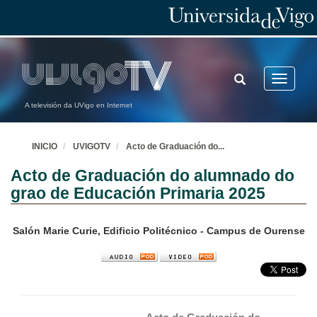
TOGGLE
Toggle
SEARCH
navigatio
A televisión da UVigo en Internet
INICIO
UVIGOTV
Acto de Graduación do
...
Acto de Graduación do alumnado do
grao de Educación Primaria 2025
Salón Marie Curie, Edificio Politécnico - Campus de Ourense