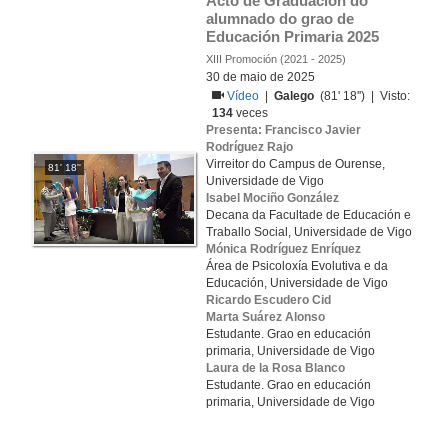
Acto de Graduación do 
alumnado do grao de 
Educación Primaria 2025
XIII Promoción (2021 - 2025)
30 de maio de 2025
Vídeo
|
Galego
(81' 18'') | Visto:
134
veces
Presenta: Francisco Javier
Rodríguez Rajo
Virreitor do Campus de Ourense,
81' 18''
Universidade de Vigo
Isabel Mociño González
Decana da Facultade de Educación e
Traballo Social, Universidade de Vigo
Mónica Rodríguez Enríquez
Área de Psicoloxía Evolutiva e da
Educación, Universidade de Vigo
Ricardo Escudero Cid
Marta Suárez Alonso
Estudante. Grao en educación
primaria, Universidade de Vigo
Laura de la Rosa Blanco
Estudante. Grao en educación
primaria, Universidade de Vigo