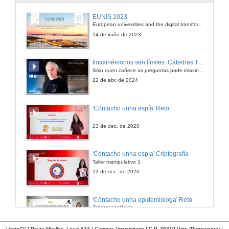
EUNIS 2023
European univesrities and the digital transformation: challenges and opportunities ahead
14 de xuño de 2023
Imaxinémonos sen límites. Cátedras Telefónica
Sólo quen coñece as preguntas pode imaxinar novas respostas
22 de abr. de 2024
'Cóntacho unha espía' Reto
23 de dec. de 2020
'Cóntacho unha espía' Criptografía
Taller manipulativo 1
23 de dec. de 2020
'Cóntacho unha epidemióloga' Reto
Taller tecnolóxico
3 de feb. de 2023
UvigoTV | Praza Miralles. Local A3A | Campus Universitario | C.P. 36310 Vigo (Pontevedra) |