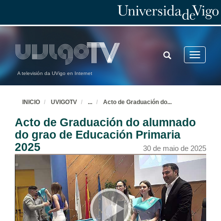
TOGGLE
Toggle
SEARCH
navigatio
A televisión da UVigo en Internet
INICIO
UVIGOTV
...
Acto de Graduación do
...
Acto de Graduación do alumnado
do grao de Educación Primaria
2025
30 de maio de 2025